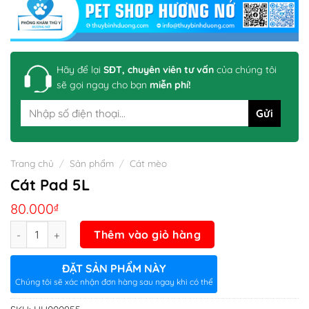
Hãy để lại
SĐT, chuyên viên tư vấn
của chúng tôi
sẽ gọi ngay cho bạn
miễn phí!
Trang chủ
/
Sản phẩm
/
Cát mèo
Cát Pad 5L
80.000
₫
Số lượng
Thêm vào giỏ hàng
ĐẶT SẢN PHẨM NÀY
Chúng tôi sẽ xác nhận đơn hàng sau ngay khi có thể