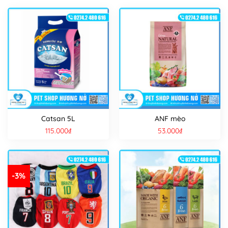
Catsan 5L
ANF mèo
115.000
₫
53.000
₫
-3%