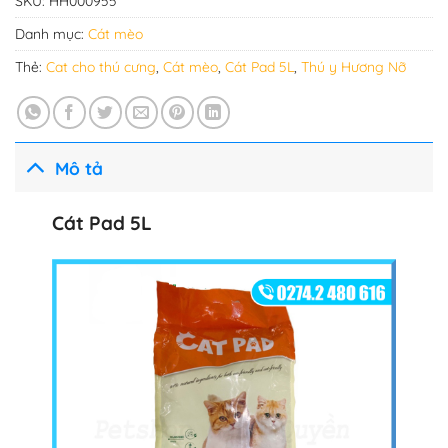
SKU:
HH000955
Danh mục:
Cát mèo
Thẻ:
Cat cho thú cưng
,
Cát mèo
,
Cát Pad 5L
,
Thú y Hương Nỡ
Mô tả
Cát Pad 5L