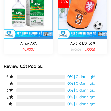
-28%
Amox APA
Áo 3 lỗ lưới số 9
Giá
Giá
40.000
₫
43.000
₫
60.000
₫
gốc
hiện
là:
tại
60.000₫.
là:
43.000₫.
Review Cát Pad 5L
0%
| 0 đánh giá
5
0%
| 0 đánh giá
4
0%
| 0 đánh giá
3
0%
| 0 đánh giá
2
0%
| 0 đánh giá
1