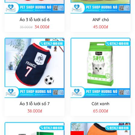
Áo 3 lỗ lưới số 6
ANF chó
Giá
Giá
34.000
₫
45.000
₫
35.000
₫
gốc
hiện
là:
tại
35.000₫.
là:
34.000₫.
Áo 3 lỗ lưới số 7
Cát xanh
38.000
₫
65.000
₫