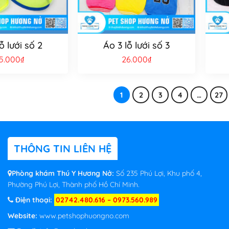
ỗ lưới số 2
Áo 3 lỗ lưới số 3
5.000
₫
26.000
₫
1
2
3
4
…
27
THÔNG TIN LIÊN HỆ
Phòng khám Thú Y Hương Nở:
Số 235 Phú Lợi, Khu phố 4,
Phường Phú Lợi, Thành phố Hồ Chí Minh.
Điện thoại:
02742.480.616 – 0973.560.989
Website:
www.petshophuongno.com