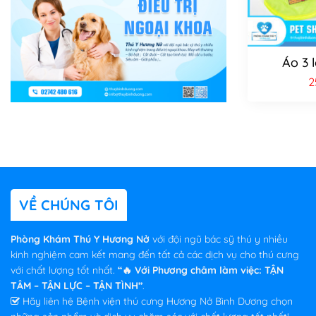
Áo 3 l
2
VỀ CHÚNG TÔI
Phòng Khám Thú Y Hương Nở
với đội ngũ bác sỹ thú y nhiều
kinh nghiệm cam kết mang đến tất cả các dịch vụ cho thú cưng
với chất lượng tốt nhất.
“🔥 Với Phương châm làm việc: TẬN
TÂM – TẬN LỰC – TẬN TÌNH”
.
Hãy liên hệ Bệnh viện thú cưng Hương Nở Bình Dương chọn