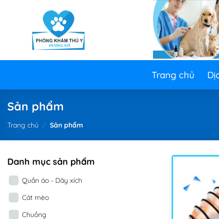
Skip
to
content
Trang chủ
Dị
Sản phẩm
Trang chủ
/
Sản phẩm
Danh mục sản phẩm
Quần áo - Dây xích
Cát mèo
Chuồng