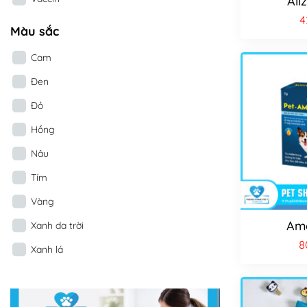
Ali
4
Màu sắc
Cam
Đen
Đỏ
Hồng
Nâu
Tím
Vàng
Am
Xanh da trời
8
Xanh lá