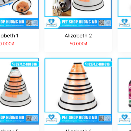
zabeth 1
Alizabeth 2
0.000
₫
60.000
₫