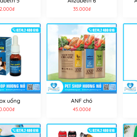
zabeth 5
Alizabeth 6
2.000
₫
35.000
₫
ox uống
ANF chó
0.000
₫
45.000
₫