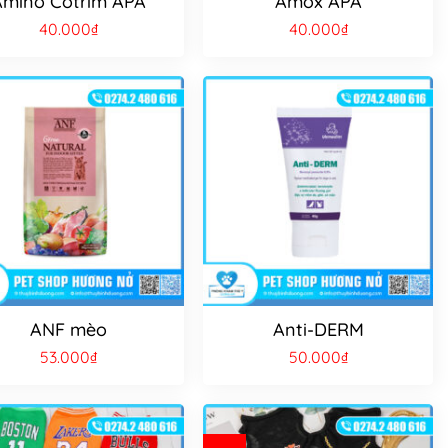
Amino Cotrim APA
Amox APA
40.000
₫
40.000
₫
ANF mèo
Anti-DERM
53.000
₫
50.000
₫