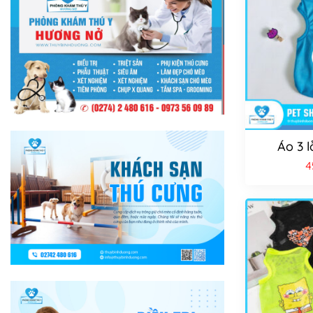
Áo 3 l
4