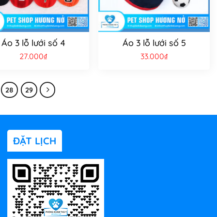
Áo 3 lỗ lưới số 4
Áo 3 lỗ lưới số 5
27.000
₫
33.000
₫
28
29
ĐẶT LỊCH