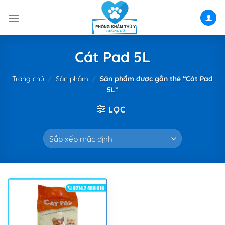
Skip
to
content
Cát Pad 5L
Trang chủ
/
Sản phẩm
/
Sản phẩm được gắn thẻ “Cát Pad
5L”
LỌC