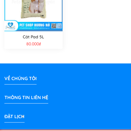
Cát Pad 5L
80.000
₫
VỀ CHÚNG TÔI
THÔNG TIN LIÊN HỆ
ĐẶT LỊCH