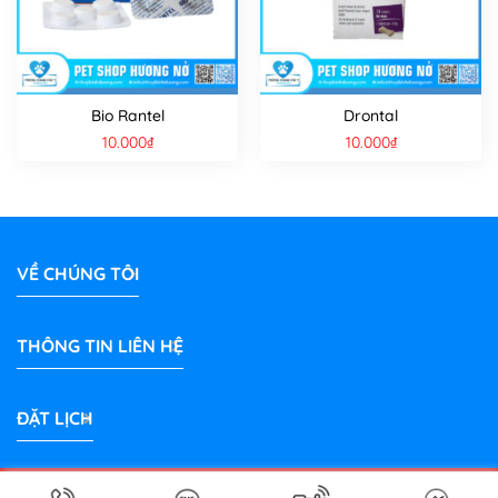
Bio Rantel
Drontal
10.000
₫
10.000
₫
VỀ CHÚNG TÔI
THÔNG TIN LIÊN HỆ
ĐẶT LỊCH
Bản quyền 2026 © Phòng Khám Thú Y Hương Nở Bình Dương |