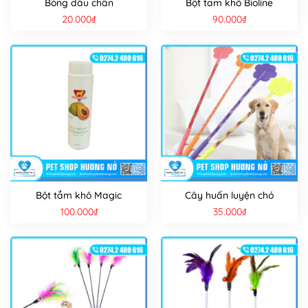
Bóng dấu chân
Bột tắm khô Bioline
20.000
₫
90.000
₫
Bột tắm khô Magic
Cây huấn luyện chó
100.000
₫
35.000
₫