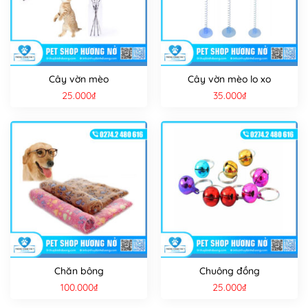
Cây vờn mèo
Cây vờn mèo lo xo
25.000
₫
35.000
₫
Chăn bông
Chuông đồng
100.000
₫
25.000
₫