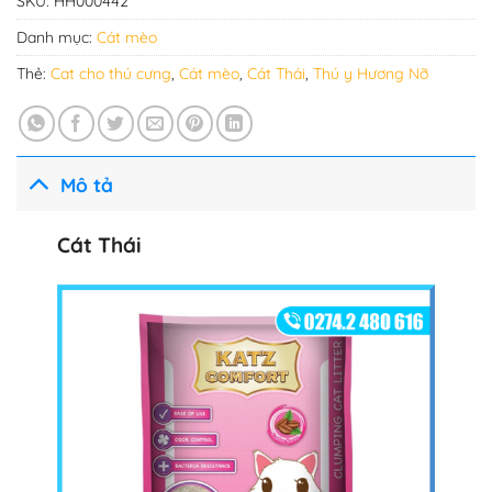
SKU:
HH000442
Danh mục:
Cát mèo
Thẻ:
Cat cho thú cưng
,
Cát mèo
,
Cát Thái
,
Thú y Hương Nỡ
Mô tả
Cát Thái