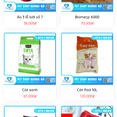
Áo 3 lỗ lưới số 7
Biomecp 6000
38.000
₫
70.000
₫
Cát xanh
Cát Pad 10L
65.000
₫
120.000
₫