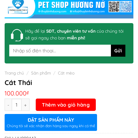
Hãy để lại
SĐT, chuyên viên tư vấn
của chúng tôi
sẽ gọi ngay cho bạn
miễn phí!
Trang chủ
/
Sản phẩm
/
Cát mèo
Cát Thái
100.000
₫
Số lượng
Thêm vào giỏ hàng
ĐẶT SẢN PHẨM NÀY
Chúng tôi sẽ xác nhận đơn hàng sau ngay khi có thể