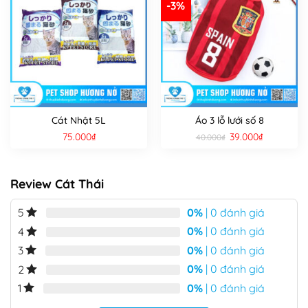
-3%
Cát Nhật 5L
Áo 3 lỗ lưới số 8
Giá
Giá
75.000
₫
39.000
₫
40.000
₫
gốc
hiện
là:
tại
40.000₫.
là:
39.000₫.
Review Cát Thái
0%
| 0 đánh giá
5
0%
| 0 đánh giá
4
0%
| 0 đánh giá
3
0%
| 0 đánh giá
2
0%
| 0 đánh giá
1