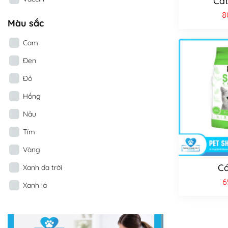
Cát
8
Màu sắc
Cam
Đen
Đỏ
Hồng
Nâu
Tím
Vàng
Cá
Xanh da trời
6
Xanh lá