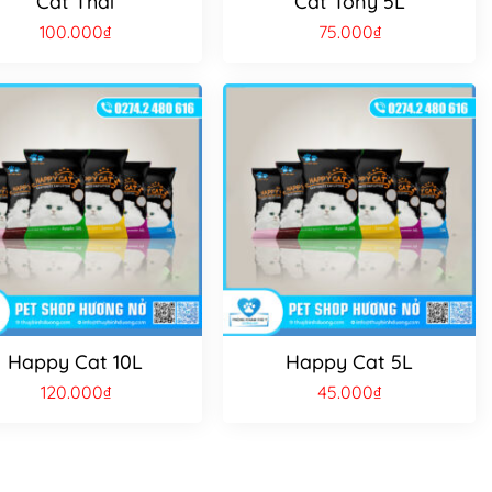
Cát Thái
Cát Tony 5L
100.000
₫
75.000
₫
Happy Cat 10L
Happy Cat 5L
120.000
₫
45.000
₫