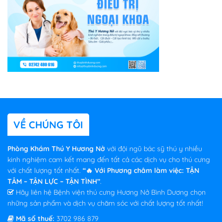
VỀ CHÚNG TÔI
Phòng Khám Thú Y Hương Nở
với đội ngũ bác sỹ thú y nhiều
kinh nghiệm cam kết mang đến tất cả các dịch vụ cho thú cưng
với chất lượng tốt nhất.
“🔥 Với Phương châm làm việc: TẬN
TÂM – TẬN LỰC – TẬN TÌNH”
.
Hãy liên hệ Bệnh viện thú cưng Hương Nở Bình Dương chọn
những sản phẩm và dịch vụ chăm sóc với chất lượng tốt nhất!
Mã số thuế:
3702 986 879