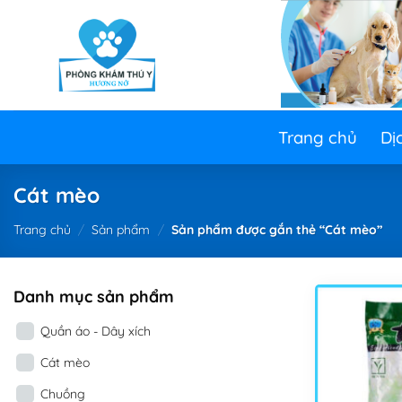
Skip
to
content
Trang chủ
Dị
Cát mèo
Trang chủ
/
Sản phẩm
/
Sản phẩm được gắn thẻ “Cát mèo”
Danh mục sản phẩm
Quần áo - Dây xích
Cát mèo
Chuồng