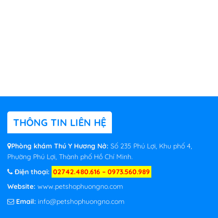
THÔNG TIN LIÊN HỆ
Phòng khám Thú Y Hương Nở:
Số 235 Phú Lợi, Khu phố 4,
Phường Phú Lợi, Thành phố Hồ Chí Minh.
Điện thoại:
02742.480.616 – 0973.560.989
Website:
www.petshophuongno.com
Email:
info@petshophuongno.com