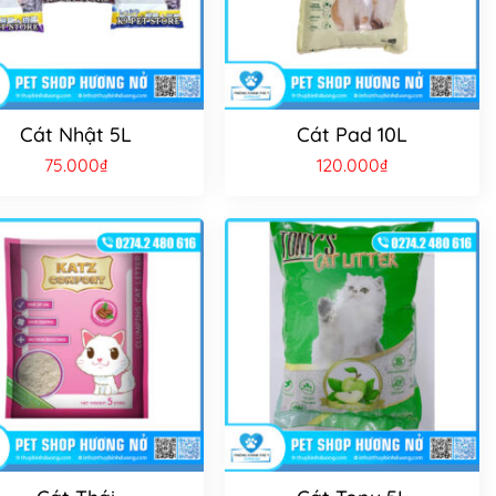
Cát Nhật 5L
Cát Pad 10L
75.000
₫
120.000
₫