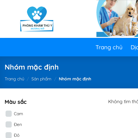
Skip
to
content
Trang chủ
Dị
Nhóm mặc định
Trang chủ
/
Sản phẩm
/
Nhóm mặc định
Màu sắc
Không tìm th
Cam
Đen
Đỏ