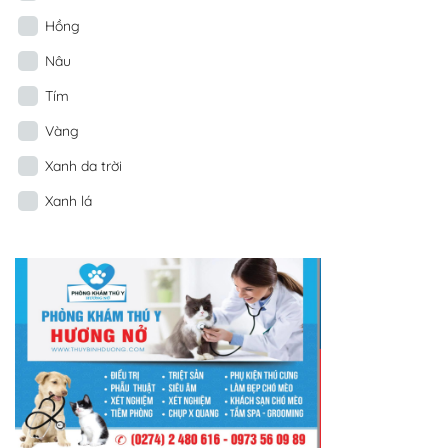
Hồng
Nâu
Tím
Vàng
Xanh da trời
Xanh lá