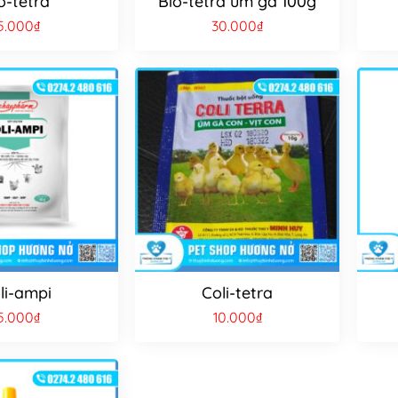
o-tetra
Bio-tetra úm gà 100g
5.000
₫
30.000
₫
li-ampi
Coli-tetra
5.000
₫
10.000
₫