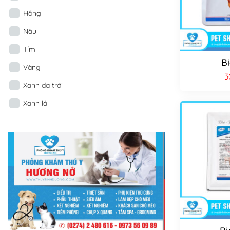
Hồng
Nâu
Tím
B
Vàng
3
Xanh da trời
Xanh lá