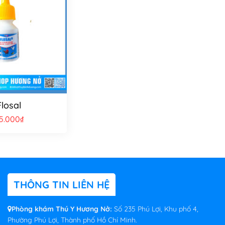
Flosal
5.000
₫
THÔNG TIN LIÊN HỆ
Phòng khám Thú Y Hương Nở:
Số 235 Phú Lợi, Khu phố 4,
Phường Phú Lợi, Thành phố Hồ Chí Minh.