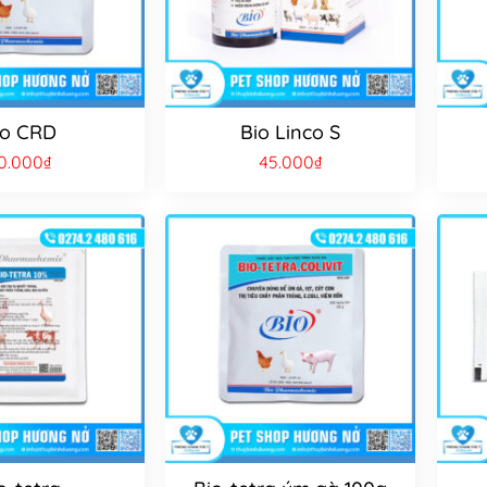
io CRD
Bio Linco S
0.000
₫
45.000
₫