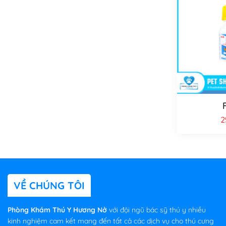
2
VỀ CHÚNG TÔI
Phòng Khám Thú Y Hương Nở
với đội ngũ bác sỹ thú y nhiều
kinh nghiệm cam kết mang đến tất cả các dịch vụ cho thú cưng