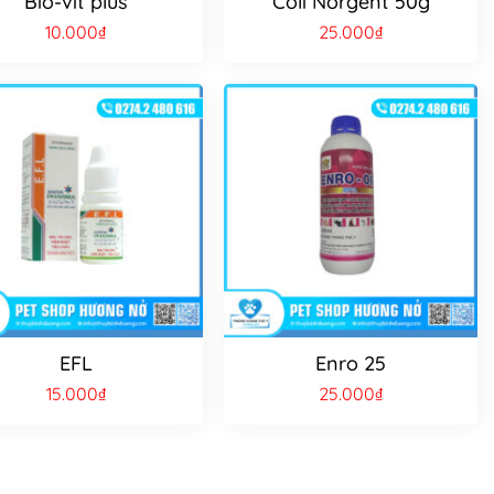
Bio-vit plus
Coli Norgent 50g
10.000
₫
25.000
₫
EFL
Enro 25
15.000
₫
25.000
₫