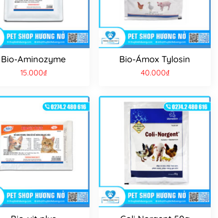
Bio-Aminozyme
Bio-Ámox Tylosin
15.000
₫
40.000
₫