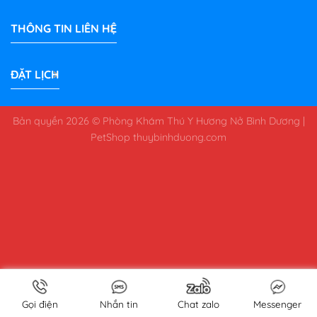
THÔNG TIN LIÊN HỆ
ĐẶT LỊCH
Bản quyền 2026 © Phòng Khám Thú Y Hương Nở Bình Dương |
PetShop
thuybinhduong.com
Gọi điện
Nhắn tin
Chat zalo
Messenger