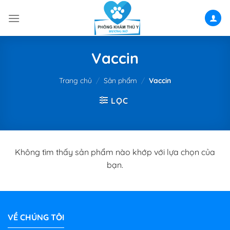
Skip
to
content
Vaccin
Trang chủ
/
Sản phẩm
/
Vaccin
LỌC
Không tìm thấy sản phẩm nào khớp với lựa chọn của
bạn.
VỀ CHÚNG TÔI