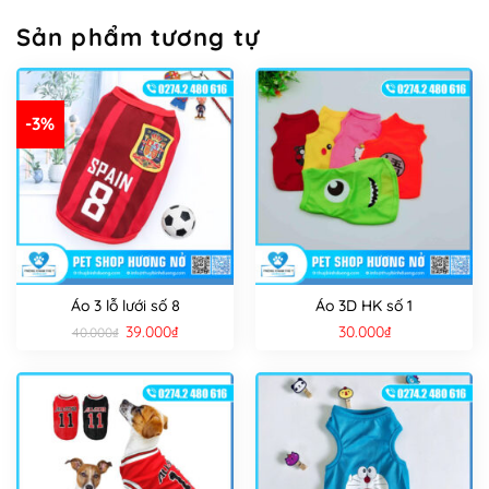
Sản phẩm tương tự
-3%
Áo 3 lỗ lưới số 8
Áo 3D HK số 1
Giá
Giá
39.000
₫
30.000
₫
40.000
₫
gốc
hiện
là:
tại
40.000₫.
là:
39.000₫.