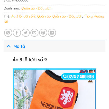
SKU:
HH000360
Danh mục:
Quần áo - Dây xích
Thẻ:
Áo 3 lỗ lưới số 9
,
Quần áo
,
Quần áo - Dây xích
,
Thú y Hương
Nỡ
Mô tả
Áo 3 lỗ lưới số 9