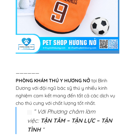
——————
PHÒNG KHÁM THÚ Y HƯƠNG NỞ
tại Bình
Dương với đội ngũ bác sỹ thú y nhiều kinh
nghiệm cam kết mang đến tất cả các dịch vụ
cho thú cưng với chất lượng tốt nhất.
” Với Phương châm làm
việc:
TẬN TÂM – TẬN LỰC – TẬN
TÌNH
“