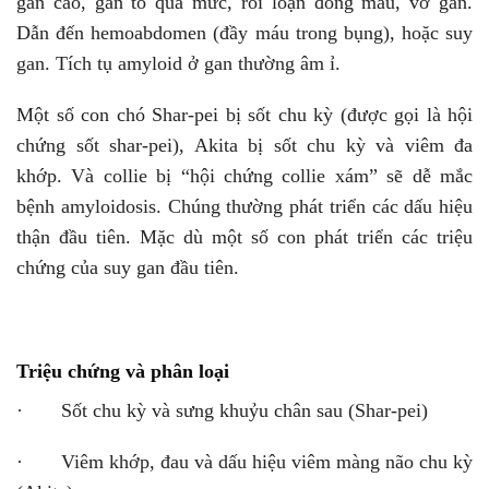
gan cao, gan to quá mức, rối loạn đông máu, vỡ gan.
Dẫn đến hemoabdomen (đầy máu trong bụng), hoặc suy
gan. Tích tụ amyloid ở gan thường âm ỉ.
Một số con chó Shar-pei bị sốt chu kỳ (được gọi là hội
chứng sốt shar-pei), Akita bị sốt chu kỳ và viêm đa
khớp. Và collie bị “hội chứng collie xám” sẽ dễ mắc
bệnh amyloidosis. Chúng thường phát triển các dấu hiệu
thận đầu tiên. Mặc dù một số con phát triển các triệu
chứng của suy gan đầu tiên.
Triệu chứng và phân loại
· Sốt chu kỳ và sưng khuỷu chân sau (Shar-pei)
· Viêm khớp, đau và dấu hiệu viêm màng não chu kỳ