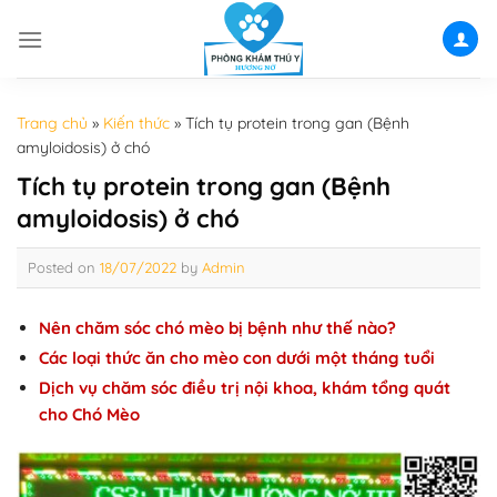
Skip
to
content
Trang chủ
»
Kiến thức
»
Tích tụ protein trong gan (Bệnh
amyloidosis) ở chó
Tích tụ protein trong gan (Bệnh
amyloidosis) ở chó
Posted on
18/07/2022
by
Admin
Nên chăm sóc chó mèo bị bệnh như thế nào?
Các loại thức ăn cho mèo con dưới một tháng tuổi
Dịch vụ chăm sóc điều trị nội khoa, khám tổng quát
cho Chó Mèo