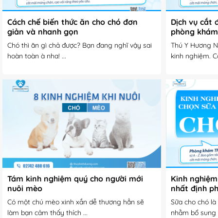
Cách chế biến thức ăn cho chó đơn
Dịch vụ cắt 
giản và nhanh gọn
phòng khám
Chó thì ăn gì chả được? Bạn đang nghĩ vậy sai
Thú Y Hương Nở
hoàn toàn à nha! ...
kinh nghiệm. Ca
Tám kinh nghiệm quý cho người mới
Kinh nghiệm
nuôi mèo
nhất định ph
Có một chú mèo xinh xắn dễ thương hẳn sẽ
Sữa cho chó là
làm bạn cảm thấy thích ...
nhằm bổ sung t