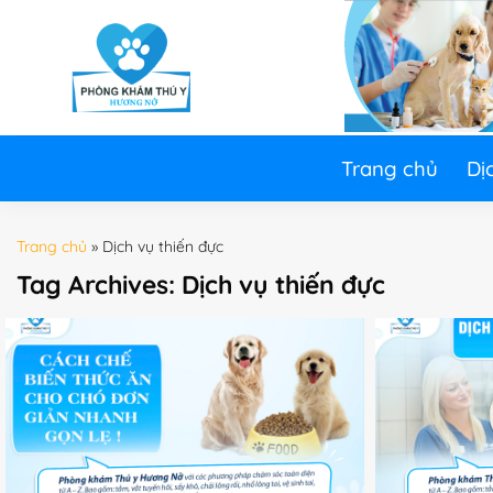
Skip
to
content
Trang chủ
Dị
Trang chủ
»
Dịch vụ thiến đực
Tag Archives:
Dịch vụ thiến đực