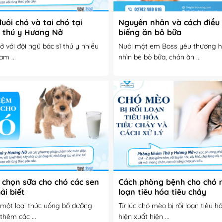
đuôi chó và tai chó tại
Nguyên nhân và cách điều 
 thú y Hương Nở
biếng ăn bỏ bữa
 với đội ngũ bác sĩ thú y nhiều
Nuôi một em Boss yêu thương 
m ...
nhìn bé bỏ bữa, chán ăn ...
 chọn sữa cho chó các sen
Cách phòng bệnh cho chó m
ải biết
loạn tiêu hóa tiêu chảy
 một loại thức uống bổ dưỡng
Từ lúc chó mèo bị rối loạn tiêu h
hêm các ...
hiện xuất hiện ...