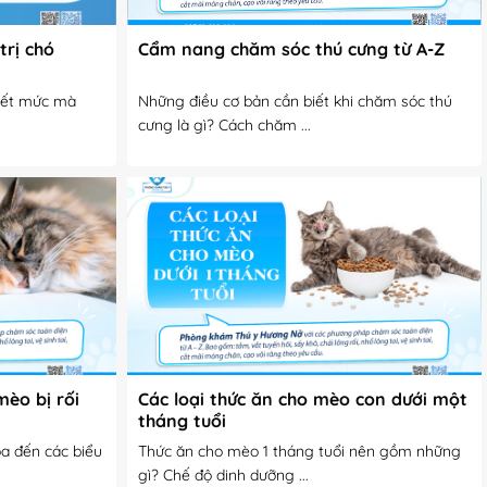
trị chó
Cẩm nang chăm sóc thú cưng từ A-Z
hết mức mà
Những điều cơ bản cần biết khi chăm sóc thú
cưng là gì? Cách chăm ...
èo bị rối
Các loại thức ăn cho mèo con dưới một
tháng tuổi
óa đến các biểu
​​​​​​​Thức ăn cho mèo 1 tháng tuổi nên gồm những
gì? Chế độ dinh dưỡng ...