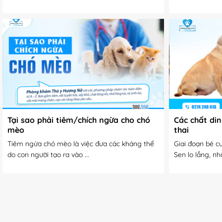
Tại sao phải tiêm/chích ngừa cho chó
Các chất di
mèo
thai
Tiêm ngừa chó mèo là việc đưa các kháng thể
Giai đoạn bé c
do con người tạo ra vào ...
Sen lo lắng, nhất