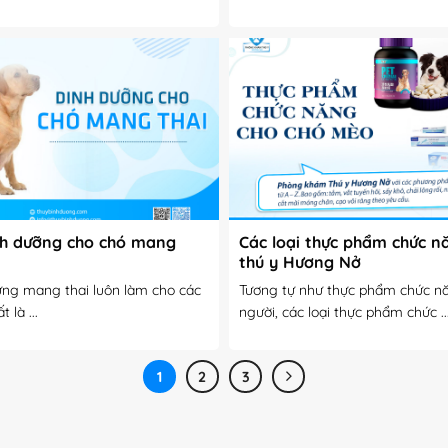
nh dưỡng cho chó mang
Các loại thực phẩm chức nă
thú y Hương Nở
ưng mang thai luôn làm cho các
Tương tự như thực phẩm chức n
 là ...
người, các loại thực phẩm chức ..
1
2
3