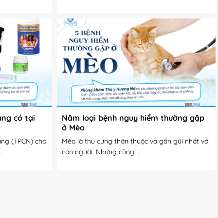
ng có tại
Năm loại bệnh nguy hiểm thường gặp
ở Mèo
ăng (TPCN) cho
Mèo là thú cưng thân thuộc và gần gũi nhất với
.
con người. Nhưng cũng ...