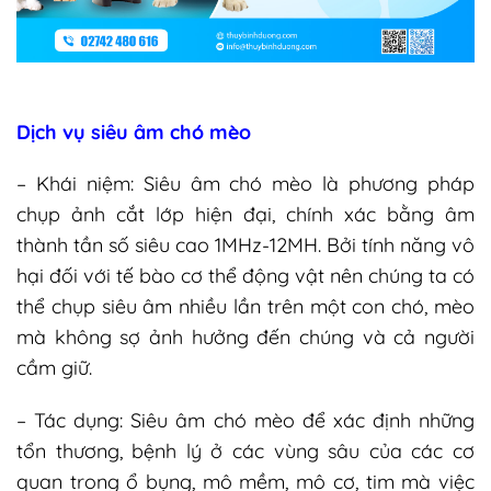
Dịch vụ siêu âm chó mèo
– Khái niệm:
Siêu âm chó mèo là phương pháp
chụp ảnh cắt lớp hiện đại, chính xác bằng âm
thành tần số siêu cao 1MHz-12MH. Bởi tính năng vô
hại đối với tế bào cơ thể động vật nên chúng ta có
thể chụp siêu âm nhiều lần trên một con chó, mèo
mà không sợ ảnh hưởng đến chúng và cả người
cầm giữ.
– Tác dụng:
Siêu âm chó mèo để xác định những
tổn thương, bệnh lý ở các vùng sâu của các cơ
quan trong ổ bụng, mô mềm, mô cơ, tim mà việc