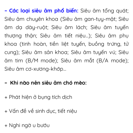
– Các loại siêu âm phổ biến:
Siêu âm tổng quát;
Siêu âm chuyên khoa (Siêu âm gan-tụy-mật; Siêu
âm dạ dày-ruột; Siêu âm lách; Siêu âm tuyến
thượng thận; Siêu âm tiết niệu…); Siêu âm phụ
khoa (tinh hoàn, tiền liệt tuyến, buồng trứng, tử
cung); Siêu âm sản khoa; Siêu âm tuyến vú; Siêu
âm tim (B/M mode); Siêu âm mắt (B/A mode);
Siêu âm cơ-xương-khớp…
– Khi nào nên siêu âm chó mèo:
+ Phát hiện ở bụng tích dịch
+ Vấn đề về sinh dục, tiết niệu
+ Nghi ngờ u bướu