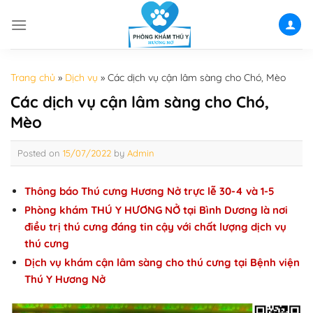
Skip
to
content
Trang chủ
»
Dịch vụ
»
Các dịch vụ cận lâm sàng cho Chó, Mèo
Các dịch vụ cận lâm sàng cho Chó,
Mèo
Posted on
15/07/2022
by
Admin
Thông báo Thú cưng Hương Nở trực lễ 30-4 và 1-5
Phòng khám THÚ Y HƯƠNG NỞ tại Bình Dương là nơi
điều trị thú cưng đáng tin cậy với chất lượng dịch vụ
thú cưng
Dịch vụ khám cận lâm sàng cho thú cưng tại Bệnh viện
Thú Y Hương Nở