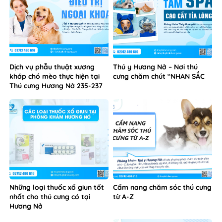
Dịch vụ phẫu thuật xương
Thú y Hương Nở – Nơi thú
khớp chó mèo thực hiện tại
cưng chăm chút “NHAN SẮC
Thú cưng Hương Nở 235-237
Phú Lợi Thủ Dầu Một
Những loại thuốc xổ giun tốt
Cẩm nang chăm sóc thú cưng
nhất cho thú cưng có tại
từ A-Z
Hương Nở