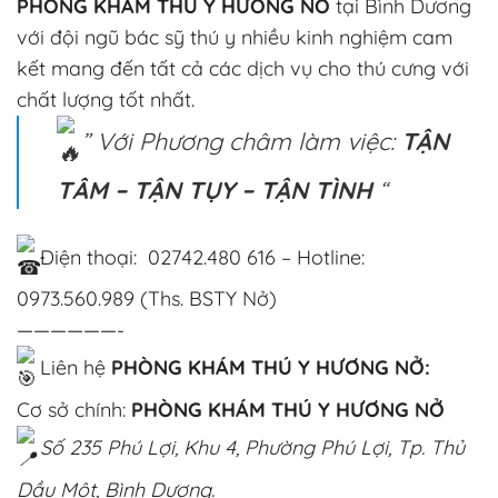
PHÒNG KHÁM THÚ Y HƯƠNG NỞ
tại Bình Dương
với đội ngũ bác sỹ thú y nhiều kinh nghiệm cam
kết mang đến tất cả các dịch vụ cho thú cưng với
chất lượng tốt nhất.
” Với Phương châm làm việc:
TẬN
TÂM – TẬN TỤY – TẬN TÌNH
“
Điện thoại: 02742.480 616 – Hotline:
0973.560.989 (Ths. BSTY Nở)
——————-
Liên hệ
PHÒNG KHÁM THÚ Y HƯƠNG NỞ:
Cơ sở chính:
PHÒNG KHÁM THÚ Y HƯƠNG NỞ
Số 235 Phú Lợi, Khu 4, Phường Phú Lợi, Tp. Thủ
Dầu Một, Bình Dương.