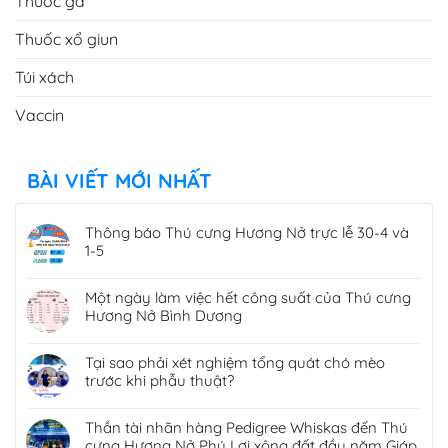
Thuốc gà
Thuốc xổ giun
Túi xách
Vaccin
BÀI VIẾT MỚI NHẤT
Thông báo Thú cưng Hương Nở trực lễ 30-4 và
1-5
Một ngày làm việc hết công suất của Thú cưng
Hương Nở Bình Dương
Tại sao phải xét nghiệm tổng quát chó mèo
trước khi phẫu thuật?
Thần tài nhãn hàng Pedigree Whiskas đến Thú
cưng Hương Nở Phú Lợi xông đất đầu năm Giáp