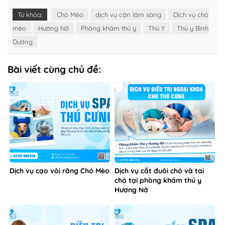
Từ khóa:
Chó Mèo
dịch vụ cận lâm sàng
Dịch vụ chó
mèo
Hương Nở
Phòng khám thú y
Thú Y
Thú y Bình
Dương
Bài viết cùng chủ đề:
Dịch vụ cạo vôi răng Chó Mèo
Dịch vụ cắt đuôi chó và tai
chó tại phòng khám thú y
Hương Nở