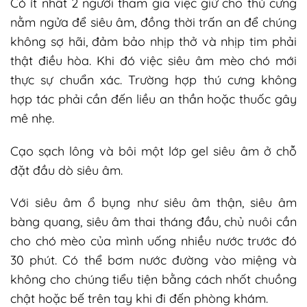
Có ít nhất 2 người tham gia việc giữ cho thú cưng
nằm ngửa để siêu âm, đồng thời trấn an để chúng
không sợ hãi, đảm bảo nhịp thở và nhịp tim phải
thật điều hòa. Khi đó việc siêu âm mèo chó mới
thực sự chuẩn xác. Trường hợp thú cưng không
hợp tác phải cần đến liều an thần hoặc thuốc gây
mê nhẹ.
Cạo sạch lông và bôi một lớp gel siêu âm ở chỗ
đặt đầu dò siêu âm.
Với siêu âm ổ bụng như siêu âm thận, siêu âm
bàng quang, siêu âm thai tháng đầu, chủ nuôi cần
cho chó mèo của mình uống nhiều nước trước đó
30 phút. Có thể bơm nước đường vào miệng và
không cho chúng tiểu tiện bằng cách nhốt chuồng
chật hoặc bế trên tay khi đi đến phòng khám.