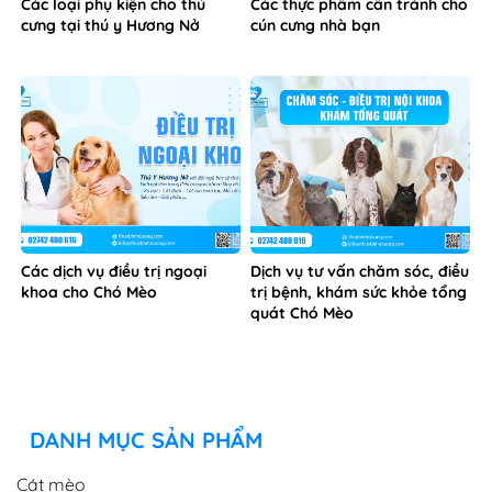
Các loại phụ kiện cho thú
Các thực phẩm cần tránh cho
cưng tại thú y Hương Nở
cún cưng nhà bạn
Các dịch vụ điều trị ngoại
Dịch vụ tư vấn chăm sóc, điều
khoa cho Chó Mèo
trị bệnh, khám sức khỏe tổng
quát Chó Mèo
DANH MỤC SẢN PHẨM
Cát mèo