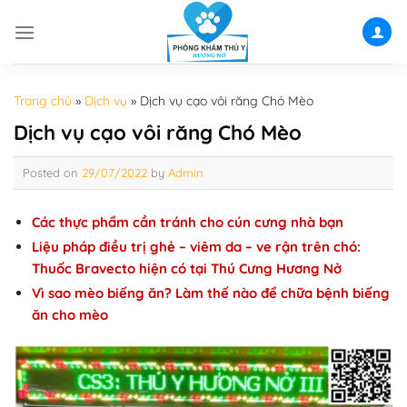
Skip
to
content
Trang chủ
»
Dịch vụ
»
Dịch vụ cạo vôi răng Chó Mèo
Dịch vụ cạo vôi răng Chó Mèo
Posted on
29/07/2022
by
Admin
Các thực phẩm cần tránh cho cún cưng nhà bạn
Liệu pháp điều trị ghẻ – viêm da – ve rận trên chó:
Thuốc Bravecto hiện có tại Thú Cưng Hương Nở
Vì sao mèo biếng ăn? Làm thế nào để chữa bệnh biếng
ăn cho mèo