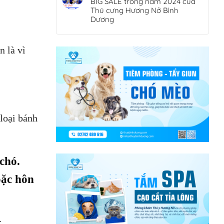
BIG SALE trong năm 2024 của
Thú cưng Hương Nở Bình
Dương
n là vì
 loại bánh
chó.
oặc hôn
.