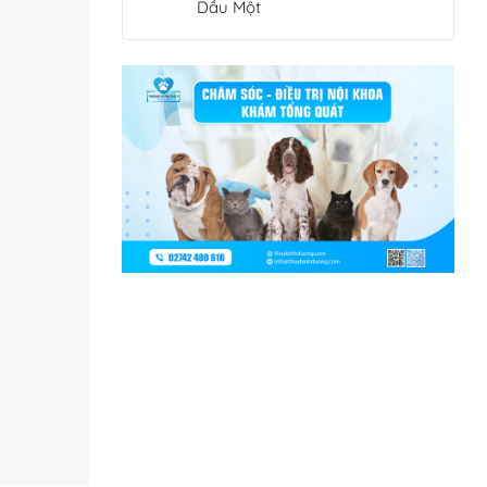
Dầu Một
, muối,