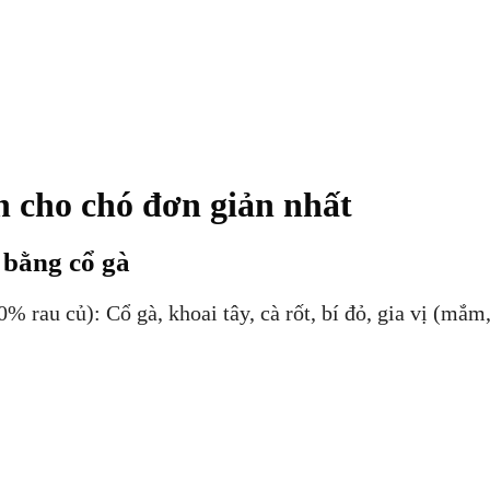
m nếm thêm gia vị vừa ăn. Thêm chút nước và hầm trong
g để hầm.