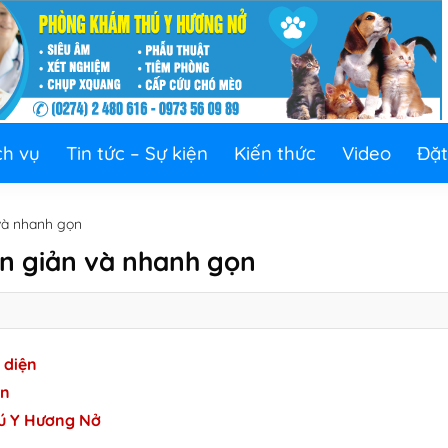
ch vụ
Tin tức – Sự kiện
Kiến thức
Video
Đặt
 và nhanh gọn
ơn giản và nhanh gọn
 diện
ọn
hú Y Hương Nở