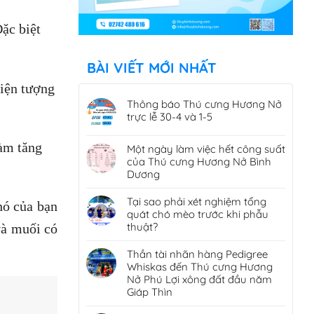
Đặc biệt
BÀI VIẾT MỚI NHẤT
hiện tượng
Thông báo Thú cưng Hương Nở
trực lễ 30-4 và 1-5
làm tăng
Một ngày làm việc hết công suất
của Thú cưng Hương Nở Bình
Dương
Tại sao phải xét nghiệm tổng
hó của bạn
quát chó mèo trước khi phẫu
thuật?
và muối có
Thần tài nhãn hàng Pedigree
Whiskas đến Thú cưng Hương
Nở Phú Lợi xông đất đầu năm
Giáp Thìn