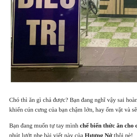
Chó thì ăn gì chả được? Bạn đang nghĩ vậy sai hoà
khiến cún cưng của bạn chậm lớn, hay ốm vặt và 
​​Bạn đang muốn tự tay mình
chế biến thức ăn cho 
phút lướt nhẹ bài viết này của
Hương Nở
thôi nè!