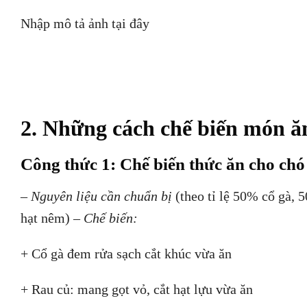
+ Cổ gà đem rửa sạch cắt khúc vừa ăn
+ Rau củ: mang gọt vỏ, cắt hạt lựu vừa ăn
+ Chế biến: Trộn cổ gà và rau củ vào nồi lớn, nê
phút. Bạn có thể sử dụng nồi áp suất hoặc lò vị són