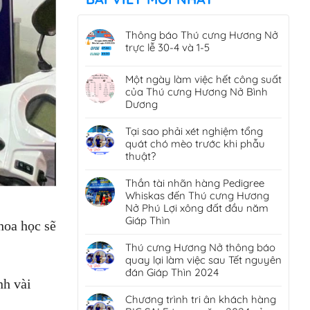
Thông báo Thú cưng Hương Nở
trực lễ 30-4 và 1-5
Một ngày làm việc hết công suất
của Thú cưng Hương Nở Bình
Dương
Tại sao phải xét nghiệm tổng
quát chó mèo trước khi phẫu
thuật?
Thần tài nhãn hàng Pedigree
Whiskas đến Thú cưng Hương
Nở Phú Lợi xông đất đầu năm
Giáp Thìn
hoa học sẽ
Thú cưng Hương Nở thông báo
quay lại làm việc sau Tết nguyên
đán Giáp Thìn 2024
nh vài
Chương trình tri ân khách hàng