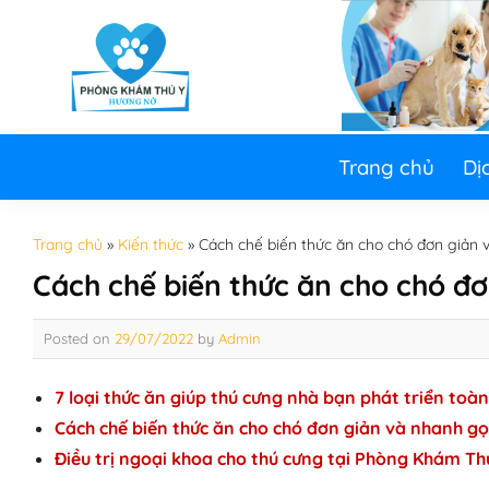
Skip
to
content
Trang chủ
Dị
Trang chủ
»
Kiến thức
»
Cách chế biến thức ăn cho chó đơn giản
Cách chế biến thức ăn cho chó đ
Posted on
29/07/2022
by
Admin
7 loại thức ăn giúp thú cưng nhà bạn phát triển toàn
Cách chế biến thức ăn cho chó đơn giản và nhanh g
Điều trị ngoại khoa cho thú cưng tại Phòng Khám T