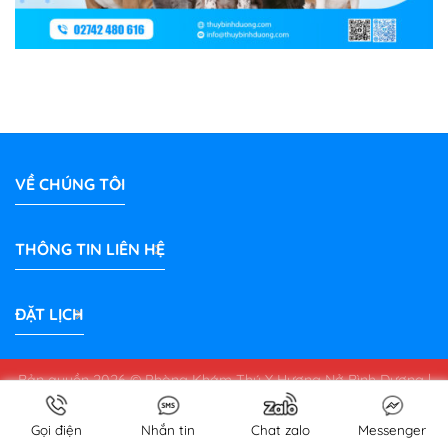
VỀ CHÚNG TÔI
THÔNG TIN LIÊN HỆ
ĐẶT LỊCH
Bản quyền 2026 © Phòng Khám Thú Y Hương Nở Bình Dương |
PetShop
thuybinhduong.com
Gọi điện
Nhắn tin
Chat zalo
Messenger