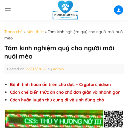
Skip
to
content
Trang chủ
»
Kiến thức
»
Tám kinh nghiệm quý cho người mới nuôi
mèo
Tám kinh nghiệm quý cho người mới
nuôi mèo
Posted on
27/07/2022
by
Admin
Bệnh tinh hoàn ẩn trên chó đực – Cryptorchidism
Cách chế biến thức ăn cho chó đơn giản và nhanh gọn
Cách huấn luyện thú cưng đi vệ sinh đúng chỗ