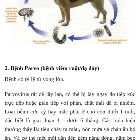
2. Bệnh Parvo (bệnh viêm ruột/dạ dày)
Bệnh có tỷ lệ tử vong lớn.
Parvovirus rất dễ lây lan, có thể bị lây ngay do tiếp xúc
trực tiếp hoặc gián tiếp với phân, chất thải đã bị nhiễm.
Loại bệnh cực kỳ hay mắc phải ở chó con dưới 1 tuổi,
đặc biệt là giai đoạn 1 – dưới 6 tháng. Các biểu hiện
thường thấy là: tiêu chảy ra máu, nôn mửa và chán ăn bỏ
ăn. Và cơ thể mệt mỏi dẫn đến kém năng động, nằm bẹp