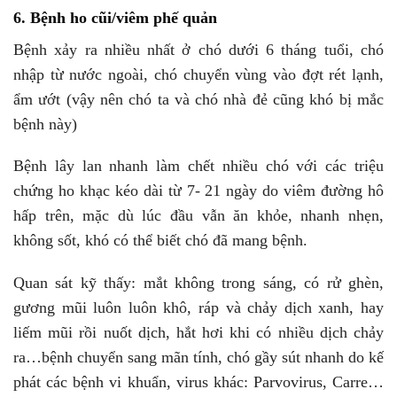
6. Bệnh ho cũi/viêm phế quản
Bệnh xảy ra nhiều nhất ở chó dưới 6 tháng tuổi, chó
nhập từ nước ngoài, chó chuyển vùng vào đợt rét lạnh,
ẩm ướt (vậy nên chó ta và chó nhà đẻ cũng khó bị mắc
bệnh này)
Bệnh lây lan nhanh làm chết nhiều chó với các triệu
chứng ho khạc kéo dài từ 7- 21 ngày do viêm đường hô
hấp trên, mặc dù lúc đầu vẫn ăn khỏe, nhanh nhẹn,
không sốt, khó có thể biết chó đã mang bệnh.
Quan sát kỹ thấy: mắt không trong sáng, có rử ghèn,
gương mũi luôn luôn khô, ráp và chảy dịch xanh, hay
liếm mũi rồi nuốt dịch, hắt hơi khi có nhiều dịch chảy
ra…bệnh chuyển sang mãn tính, chó gầy sút nhanh do kế
phát các bệnh vi khuẩn, virus khác: Parvovirus, Carre…