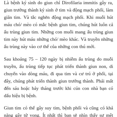
Là bệnh ký sinh do giun chỉ Dirofilaria immitis gây ra,
giun trưởng thành ký sinh ở tim và động mạch phổi, làm
giãn tim. Và tắc nghẽn động mạch phổi. Khi muỗi hút
máu chó/ mèo có mắc bệnh giun tim, chúng hút luôn cả
ấu trùng giun tim. Những con muỗi mang ấu trùng giun
tim này hút máu những chó/ mèo khác. Và truyền những
ấu trùng này vào cơ thể của những con thú mới.
Sau khoảng 75 – 120 ngày bị nhiễm ấu trùng do muỗi
truyền, ấu trùng tiếp tục phát triển thành giun non, di
chuyển vào dòng máu, đi qua tim và cư trú ở phổi, tại
đây, chúng phát triển thành giun trưởng thành. Phải mất
đến sáu hoặc bảy tháng trước khi cún con nhà bạn có
dấu hiệu bị bệnh.
Giun tim có thể gây suy tim, bệnh phổi và cũng có khả
năng gây tử vong. Ít nhất thì bạn sẽ nhìn thấy sự mệt