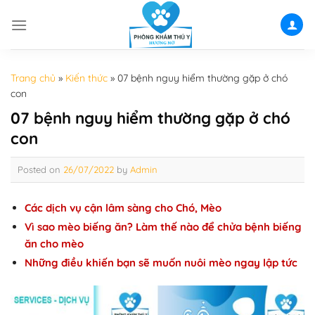
Skip
to
content
Trang chủ
»
Kiến thức
»
07 bệnh nguy hiểm thường gặp ở chó
con
07 bệnh nguy hiểm thường gặp ở chó
con
Posted on
26/07/2022
by
Admin
Các dịch vụ cận lâm sàng cho Chó, Mèo
Vì sao mèo biếng ăn? Làm thế nào để chửa bệnh biếng
ăn cho mèo
Những điều khiến bạn sẽ muốn nuôi mèo ngay lập tức