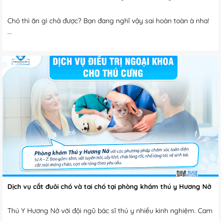
Chó thì ăn gì chả được? Bạn đang nghĩ vậy sai hoàn toàn à nha!
...
Dịch vụ cắt đuôi chó và tai chó tại phòng khám thú y Hương Nở
Thú Y Hương Nở với đội ngũ bác sĩ thú y nhiều kinh nghiệm. Cam