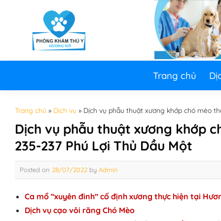
Skip
to
content
Trang chủ
Dị
Trang chủ
»
Dịch vụ
»
Dịch vụ phẫu thuật xương khớp chó mèo th
Dịch vụ phẫu thuật xương khớp c
235-237 Phú Lợi Thủ Dầu Một
Posted on
28/07/2022
by
Admin
Ca mổ “xuyên đinh” cố định xương thực hiện tại Hươ
Dịch vụ cạo vôi răng Chó Mèo