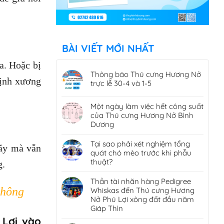
BÀI VIẾT MỚI NHẤT
a. Hoặc bị
Thông báo Thú cưng Hương Nở
định xương
trực lễ 30-4 và 1-5
Một ngày làm việc hết công suất
của Thú cưng Hương Nở Bình
Dương
Tại sao phải xét nghiệm tổng
gãy mà vẫn
quát chó mèo trước khi phẫu
thuật?
g.
Thần tài nhãn hàng Pedigree
không
Whiskas đến Thú cưng Hương
Nở Phú Lợi xông đất đầu năm
Giáp Thìn
 Lợi vào