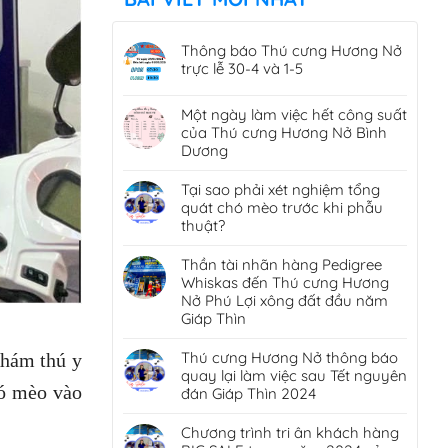
Thông báo Thú cưng Hương Nở
trực lễ 30-4 và 1-5
Một ngày làm việc hết công suất
của Thú cưng Hương Nở Bình
Dương
Tại sao phải xét nghiệm tổng
quát chó mèo trước khi phẫu
thuật?
Thần tài nhãn hàng Pedigree
Whiskas đến Thú cưng Hương
Nở Phú Lợi xông đất đầu năm
Giáp Thìn
Thú cưng Hương Nở thông báo
Khám thú y
quay lại làm việc sau Tết nguyên
hó mèo vào
đán Giáp Thìn 2024
Chương trình tri ân khách hàng