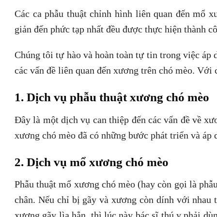
Các ca phẫu thuật chỉnh hình liên quan đến mổ
giản đến phức tạp nhất đều được thực hiện thành cô
Chúng tôi tự hào và hoàn toàn tự tin trong việc áp d
các vấn đề liên quan đến xương trên chó mèo. Với c
1. Dịch vụ phẫu thuật xương chó mèo
Đây là một dịch vụ can thiệp đến các vấn đề về xươ
xương chó mèo đã có những bước phát triển và áp d
2. Dịch vụ mổ xương chó mèo
Phẫu thuật mổ xương chó mèo (hay còn gọi là phẫu
chân. Nếu chỉ bị gãy và xương còn dính với nhau 
xương gãy lìa hẳn, thì lúc này bác sĩ thú y phải d