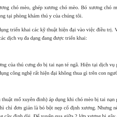
 xương chó mèo, ghép xương chó mèo. Bó xương chó m
ng tại phòng khám thú y của chúng tôi.
ụng triển khai các kỹ thuật hiện đại vào việc điều trị. 
ác dịch vụ đa dạng đang được triển khai:
ng của thú cưng do bị tai nạn té ngã. Hiện tại dịch vụ 
ụng công nghệ rất hiện đại không thua gì trên con ngườ
 thuật mổ xuyên đinh) áp dụng khi chó mèo bị tai nạn
thì chỉ đơn giản là bó bột nẹp cố định xương. Nhưng n
ùng cây đinh dài. Để xuyên qua giữa 2 lớp xương bị gãy 