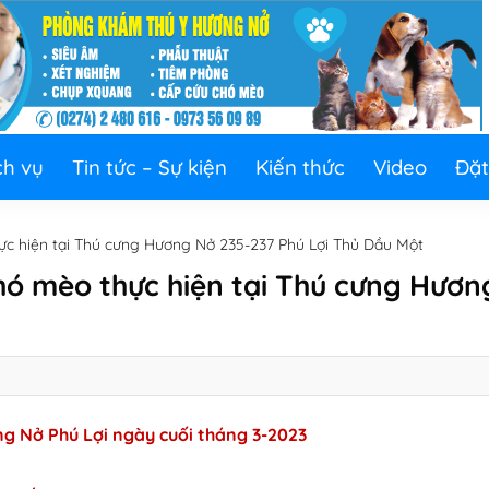
ch vụ
Tin tức – Sự kiện
Kiến thức
Video
Đặt
ực hiện tại Thú cưng Hương Nở 235-237 Phú Lợi Thủ Dầu Một
hó mèo thực hiện tại Thú cưng Hươn
ng Nở Phú Lợi ngày cuối tháng 3-2023