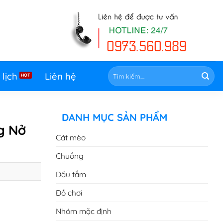
Tìm
 lịch
Liên hệ
kiếm:
DANH MỤC SẢN PHẨM
g Nở
Cát mèo
Chuồng
Dầu tắm
Đồ chơi
Nhóm mặc định