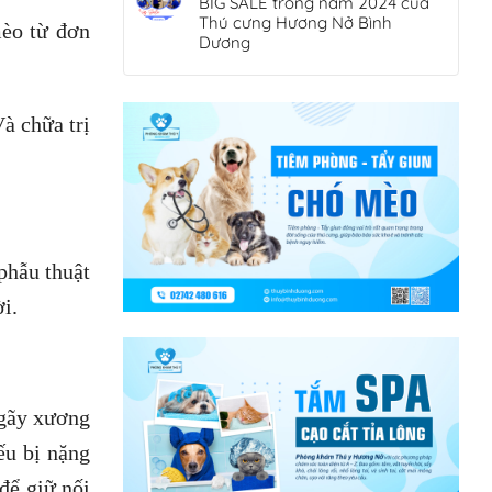
BIG SALE trong năm 2024 của
Thú cưng Hương Nở Bình
èo từ đơn
Dương
Và chữa trị
phẫu thuật
i.
 gãy xương
ếu bị nặng
để giữ nối