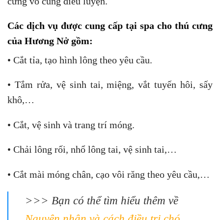
cưng vô cùng điêu luyện.
Các dịch vụ được cung cấp tại spa cho thú cưng
của
Hương Nở
gồm:
• Cắt tỉa, tạo hình lông theo yêu cầu.
• Tắm rửa, vệ sinh tai, miệng, vắt tuyến hôi, sấy
khô,…
• Cắt, vệ sinh và trang trí móng.
• Chải lông rối, nhổ lông tai, vệ sinh tai,…
• Cắt mài móng chân, cạo vôi răng theo yêu cầu,…
>>> Bạn có thể tìm hiểu thêm về
Nguyên nhân và cách điều trị chó