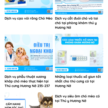
Dịch vụ cạo vôi răng Chó Mèo
Dịch vụ cắt đuôi chó và tai
chó tại phòng khám thú y
Hương Nở
Dịch vụ phẫu thuật xương
Những loại thuốc xổ giun tốt
khớp chó mèo thực hiện tại
nhất cho thú cưng có tại
Thú cưng Hương Nở 235-237
Hương Nở
Phú Lợi Thủ Dầu Một
Dịch vụ siêu âm chó mèo có
tại Thú y Hương Nở