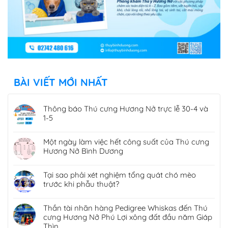
BÀI VIẾT MỚI NHẤT
Thông báo Thú cưng Hương Nở trực lễ 30-4 và
1-5
Một ngày làm việc hết công suất của Thú cưng
Hương Nở Bình Dương
Tại sao phải xét nghiệm tổng quát chó mèo
trước khi phẫu thuật?
Thần tài nhãn hàng Pedigree Whiskas đến Thú
cưng Hương Nở Phú Lợi xông đất đầu năm Giáp
Thìn