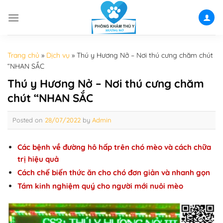
Skip
to
content
Trang chủ
»
Dịch vụ
»
Thú y Hương Nở – Nơi thú cưng chăm chút
“NHAN SẮC
Thú y Hương Nở – Nơi thú cưng chăm
chút “NHAN SẮC
Posted on
28/07/2022
by
Admin
Các bệnh về đường hô hấp trên chó mèo và cách chữa
trị hiệu quả
Cách chế biến thức ăn cho chó đơn giản và nhanh gọn
Tám kinh nghiệm quý cho người mới nuôi mèo