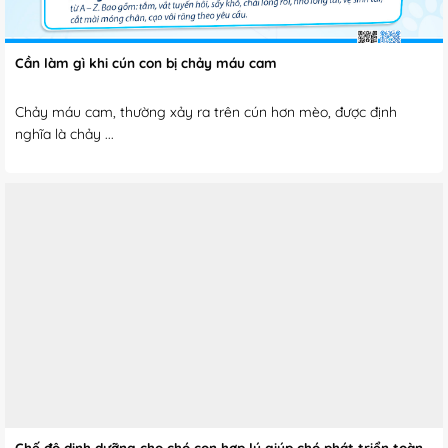
Cần làm gì khi cún con bị chảy máu cam
Chảy máu cam, thường xảy ra trên cún hơn mèo, được định
nghĩa là chảy ...
Chế độ dinh dưỡng cho chó con hợp lý giúp chó phát triển toàn