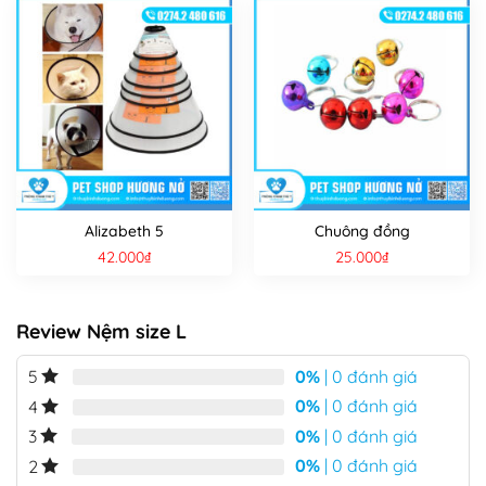
Alizabeth 5
Chuông đồng
42.000
₫
25.000
₫
Review Nệm size L
0%
| 0 đánh giá
5
0%
| 0 đánh giá
4
0%
| 0 đánh giá
3
0%
| 0 đánh giá
2