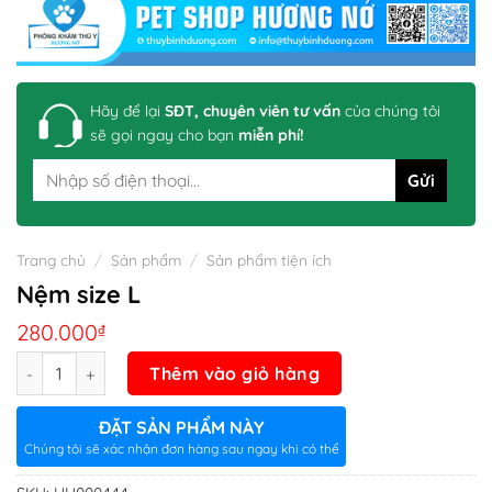
Hãy để lại
SĐT, chuyên viên tư vấn
của chúng tôi
sẽ gọi ngay cho bạn
miễn phí!
Trang chủ
/
Sản phẩm
/
Sản phẩm tiện ích
Nệm size L
280.000
₫
Số lượng
Thêm vào giỏ hàng
ĐẶT SẢN PHẨM NÀY
Chúng tôi sẽ xác nhận đơn hàng sau ngay khi có thể