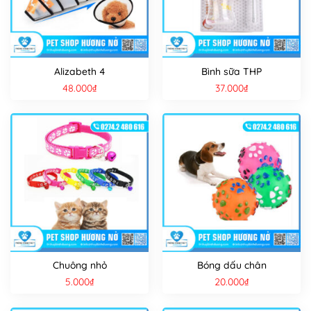
Alizabeth 4
Bình sữa THP
48.000
₫
37.000
₫
Chuông nhỏ
Bóng dấu chân
5.000
₫
20.000
₫