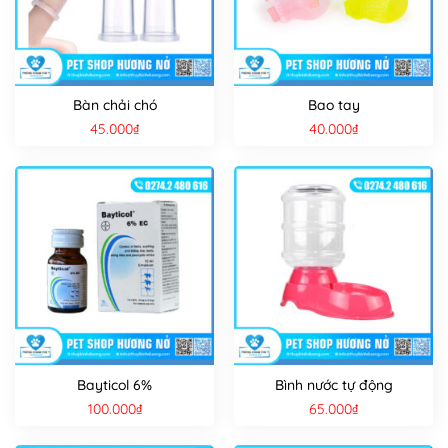
Bàn chải chó
Bao tay
45.000
₫
40.000
₫
Bayticol 6%
Bình nước tự động
100.000
₫
65.000
₫