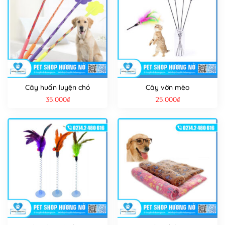
Cây huấn luyện chó
Cây vờn mèo
35.000
₫
25.000
₫