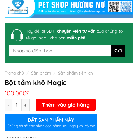
Hãy để lại
SĐT, chuyên viên tư vấn
của chúng tôi
sẽ gọi ngay cho bạn
miễn phí!
Trang chủ
/
Sản phẩm
/
Sản phẩm tiện ích
Bột tắm khô Magic
100.000
₫
Số lượng
Thêm vào giỏ hàng
ĐẶT SẢN PHẨM NÀY
Chúng tôi sẽ xác nhận đơn hàng sau ngay khi có thể