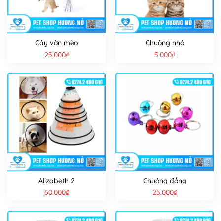
Cây vờn mèo
Chuông nhỏ
25.000
₫
5.000
₫
Alizabeth 2
Chuông đồng
60.000
₫
25.000
₫