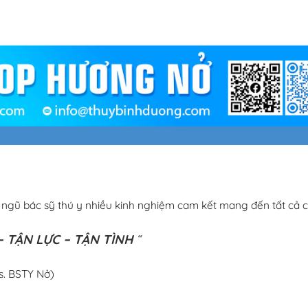
i ngũ bác sỹ thú y nhiều kinh nghiệm cam kết mang đến tất cả c
 TẬN LỰC – TẬN TÌNH
“
s. BSTY Nở)