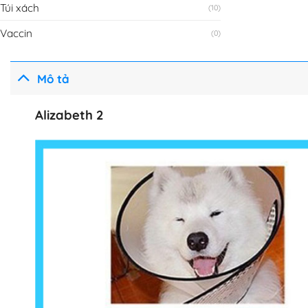
Túi xách
(10)
Vaccin
(0)
Mô tả
Alizabeth 2