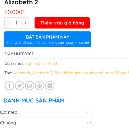
Alizabeth 2
60.000
₫
Số lượng
Thêm vào giỏ hàng
ĐẶT SẢN PHẨM NÀY
Chúng tôi sẽ xác nhận đơn hàng sau ngay khi có thể
SKU:
HH000002
Danh mục:
Sản phẩm tiện ích
Thẻ:
Alizabeth
,
Alizabeth 2
,
Sản phẩm tiện ích cho chó mèo
,
Sản phẩ
DANH MỤC SẢN PHẨM
Cát mèo
(10)
Chuồng
(16)