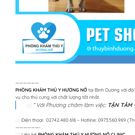
——————
PHÒNG KHÁM THÚ Y HƯƠNG NỞ
tại Bình Dương với độ
vụ cho thú cưng với chất lượng tốt nhất.
” Với Phương châm làm việc:
TẬN TÂM –
Điện thoại: 02742.480 616 – Hotline: 0973.560.989 (Th
——————-
Liên hệ
PHÒNG KHÁM THÚ Y HƯƠNG NỞ CLINIC