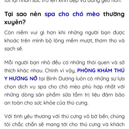
tút lại nhan sắc trở lên xinh đẹp và đáng yêu hơn.
Tại sao nên
spa cho chó mèo
thường
xuyên?
Còn niềm vui gì hơn khi những người bạn được
khoác trên mình bộ lông mềm mượt, thơm tho và
sạch sẽ.
Mỗi người bạn nhỏ đều có những thói quen và sở
thích khác nhau. Chính vì vậy,
PHÒNG KHÁM THÚ
Y HƯƠNG NỞ
tại Bình Dương luôn có những sự lựa
chọn dịch vụ spa cho chó mèo phù hợp nhất với
những dòng sản phẩm sữa tắm trị liệu đảm bảo
an toàn cho sức khỏe của thú cưng.
Với tình yêu thương với thú cưng vô bờ bến, chúng
tôi chắc chắn sẽ mang tới cho thú cưng và khách