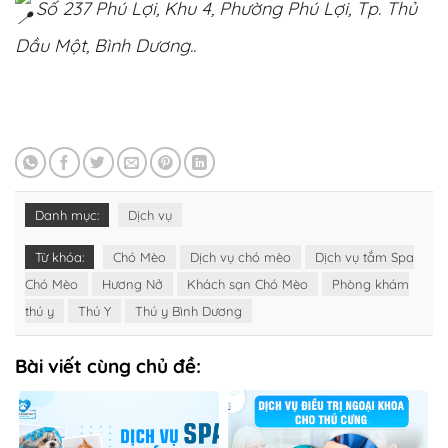
Số 237 Phú Lợi, Khu 4, Phường Phú Lợi, Tp. Thủ
Dầu Một, Bình Dương..
Danh mục:
Dịch vụ
Từ khóa:
Chó Mèo
Dịch vụ chó mèo
Dịch vụ tắm Spa
Chó Mèo
Hương Nở
Khách sạn Chó Mèo
Phòng khám
thú y
Thú Y
Thú y Bình Dương
Bài viết cùng chủ đề: