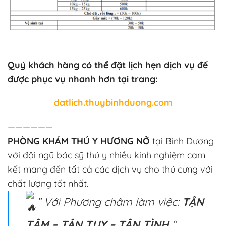
Quý khách hàng có thể đặt lịch hẹn dịch vụ để
được phục vụ nhanh hơn tại trang:
datlich.thuybinhduong.com
——————
PHÒNG KHÁM THÚ Y HƯƠNG NỞ
tại Bình Dương
với đội ngũ bác sỹ thú y nhiều kinh nghiệm cam
kết mang đến tất cả các dịch vụ cho thú cưng với
chất lượng tốt nhất.
” Với Phương châm làm việc:
TẬN
TÂM – TẬN TỤY – TẬN TÌNH
“