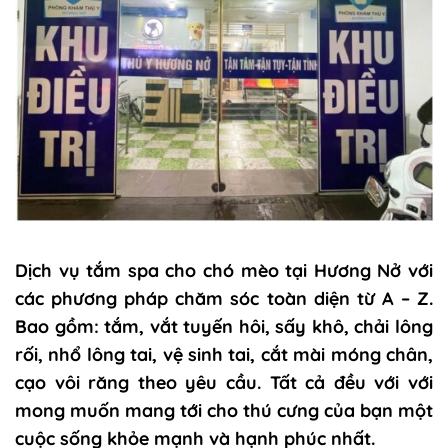
Dịch vụ tắm spa cho chó mèo tại
Hương Nở
với
các phương pháp chăm sóc toàn diện từ A – Z.
Bao gồm: tắm, vắt tuyến hôi, sấy khô, chải lông
rối, nhổ lông tai, vệ sinh tai, cắt mài móng chân,
cạo vôi răng theo yêu cầu. Tất cả đều với với
mong muốn mang tới cho thú cưng của bạn một
cuộc sống khỏe mạnh và hạnh phúc nhất.