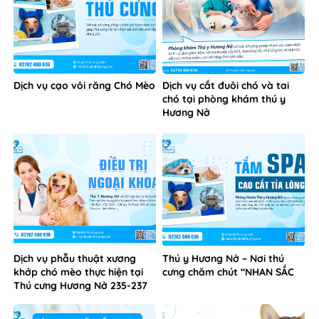
Dịch vụ cạo vôi răng Chó Mèo
Dịch vụ cắt đuôi chó và tai
chó tại phòng khám thú y
Hương Nở
Dịch vụ phẫu thuật xương
Thú y Hương Nở – Nơi thú
khớp chó mèo thực hiện tại
cưng chăm chút “NHAN SẮC
Thú cưng Hương Nở 235-237
Phú Lợi Thủ Dầu Một