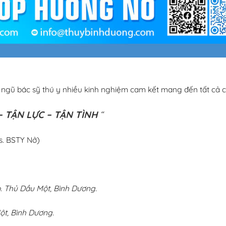
i ngũ bác sỹ thú y nhiều kinh nghiệm cam kết mang đến tất cả c
 TẬN LỰC – TẬN TÌNH
“
s. BSTY Nở)
 Thủ Dầu Một, Bình Dương.
ột, Bình Dương.