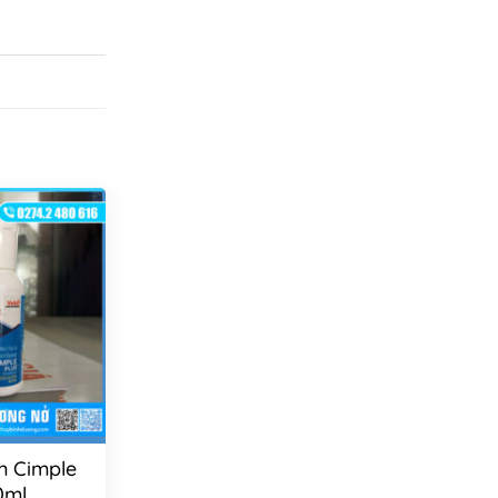
 Cimple
0ml