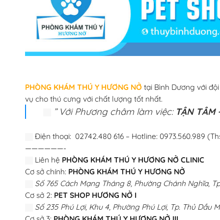
PHÒNG KHÁM THÚ Y HƯƠNG NỞ
tại Bình Dương với độ
vụ cho thú cưng với chất lượng tốt nhất.
” Với Phương châm làm việc:
TẬN TÂM –
Điện thoại: 02742.480 616 – Hotline: 0973.560.989 (Th
——————-
Liên hệ
PHÒNG KHÁM THÚ Y HƯƠNG NỞ CLINIC
Cơ sở chính:
PHÒNG KHÁM THÚ Y HƯƠNG NỞ
Số 765 Cách Mạng Tháng 8, Phường Chánh Nghĩa, Tp.
Cơ sở 2:
PET SHOP HƯƠNG NỞ I
Số 235 Phú Lợi, Khu 4, Phường Phú Lợi, Tp. Thủ Dầu M
Cơ sở 3:
PHÒNG KHÁM THÚ Y HƯƠNG NỞ III