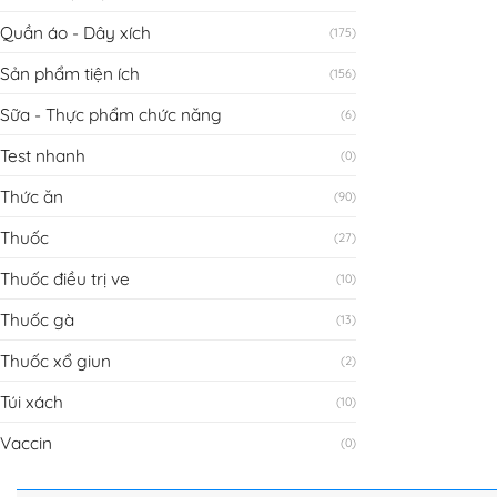
Quần áo - Dây xích
(175)
Sản phẩm tiện ích
(156)
Sữa - Thực phẩm chức năng
(6)
Test nhanh
(0)
Thức ăn
(90)
Thuốc
(27)
Thuốc điều trị ve
(10)
Thuốc gà
(13)
Thuốc xổ giun
(2)
Túi xách
(10)
Vaccin
(0)