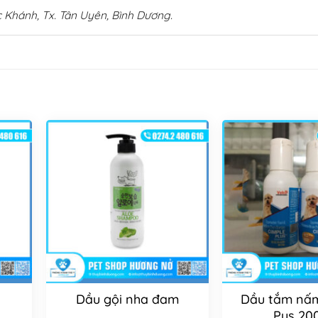
 Khánh, Tx. Tân Uyên, Bình Dương.
Dầu gội nha đam
Dầu tắm nấm
Pus 20