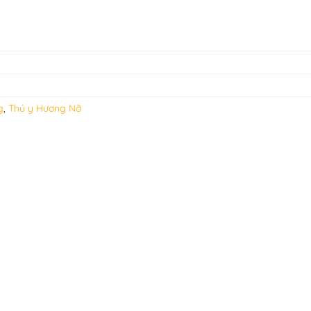
g
,
Thú y Hương Nỡ