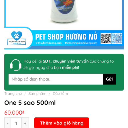
Hãy để lại
SĐT, chuyên viên tư vấn
của chúng tôi
sẽ gọi ngay cho bạn
miễn phí!
Trang chủ
/
Sản phẩm
/
Dầu tắm
One 5 sao 500ml
60.000
₫
Số lượng
Thêm vào giỏ hàng