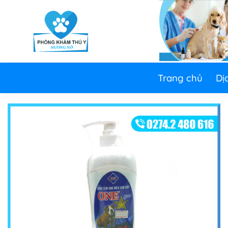
Skip
to
content
Trang chủ
Dị