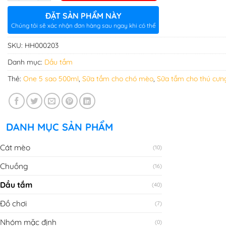
ĐẶT SẢN PHẨM NÀY
Chúng tôi sẽ xác nhận đơn hàng sau ngay khi có thể
SKU:
HH000203
Danh mục:
Dầu tắm
Thẻ:
One 5 sao 500ml
,
Sữa tắm cho chó mèo
,
Sữa tắm cho thú cưn
DANH MỤC SẢN PHẨM
Cát mèo
(10)
Chuồng
(16)
Dầu tắm
(40)
Đồ chơi
(7)
Nhóm mặc định
(0)