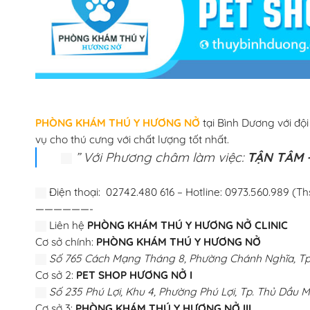
PHÒNG KHÁM THÚ Y HƯƠNG NỞ
tại Bình Dương với độ
vụ cho thú cưng với chất lượng tốt nhất.
” Với Phương châm làm việc:
TẬN TÂM –
Điện thoại: 02742.480 616 – Hotline: 0973.560.989 (Th
——————-
Liên hệ
PHÒNG KHÁM THÚ Y HƯƠNG NỞ CLINIC
Cơ sở chính:
PHÒNG KHÁM THÚ Y HƯƠNG NỞ
Số 765 Cách Mạng Tháng 8, Phường Chánh Nghĩa, Tp.
Cơ sở 2:
PET SHOP HƯƠNG NỞ I
Số 235 Phú Lợi, Khu 4, Phường Phú Lợi, Tp. Thủ Dầu M
Cơ sở 3:
PHÒNG KHÁM THÚ Y HƯƠNG NỞ III