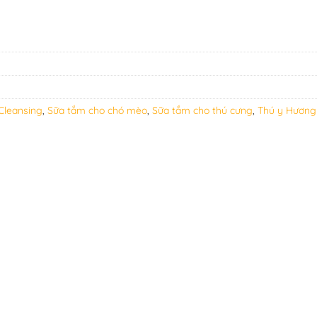
Cleansing
,
Sữa tắm cho chó mèo
,
Sữa tắm cho thú cưng
,
Thú y Hương