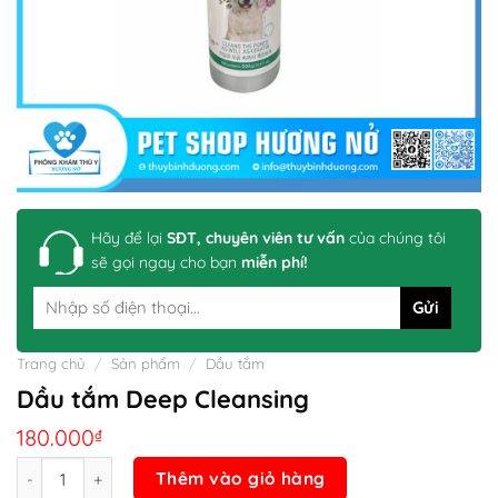
Hãy để lại
SĐT, chuyên viên tư vấn
của chúng tôi
sẽ gọi ngay cho bạn
miễn phí!
Trang chủ
/
Sản phẩm
/
Dầu tắm
Dầu tắm Deep Cleansing
180.000
₫
Số lượng
Thêm vào giỏ hàng