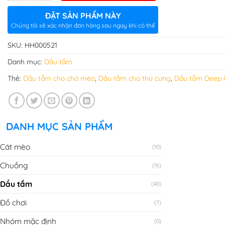
ĐẶT SẢN PHẨM NÀY
Chúng tôi sẽ xác nhận đơn hàng sau ngay khi có thể
SKU:
HH000521
Danh mục:
Dầu tắm
Thẻ:
Dầu tắm cho chó mèo
,
Dầu tắm cho thú cưng
,
Dầu tắm Deep 
DANH MỤC SẢN PHẨM
Cát mèo
(10)
Chuồng
(16)
Dầu tắm
(40)
Đồ chơi
(7)
Nhóm mặc định
(0)