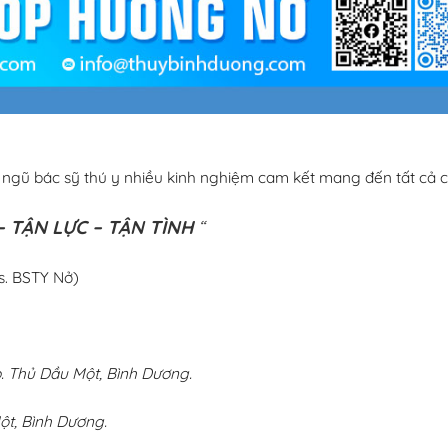
i ngũ bác sỹ thú y nhiều kinh nghiệm cam kết mang đến tất cả c
 TẬN LỰC – TẬN TÌNH
“
s. BSTY Nở)
 Thủ Dầu Một, Bình Dương.
ột, Bình Dương.