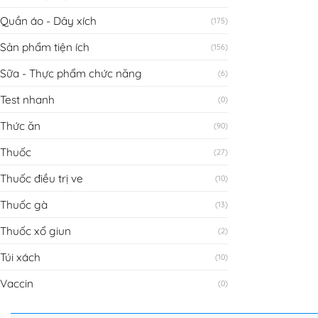
Quần áo - Dây xích
(175)
Sản phẩm tiện ích
(156)
Sữa - Thực phẩm chức năng
(6)
Test nhanh
(0)
Thức ăn
(90)
Thuốc
(27)
Thuốc điều trị ve
(10)
Thuốc gà
(13)
Thuốc xổ giun
(2)
Túi xách
(10)
Vaccin
(0)