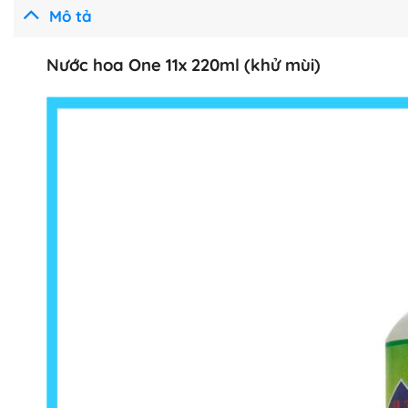
Mô tả
Nước hoa One 11x 220ml (khử mùi)