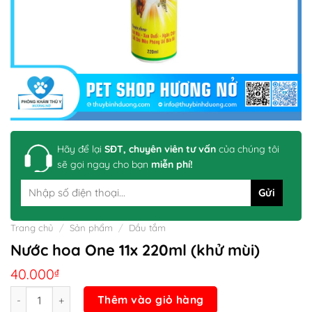
Hãy để lại
SĐT, chuyên viên tư vấn
của chúng tôi
sẽ gọi ngay cho bạn
miễn phí!
Trang chủ
/
Sản phẩm
/
Dầu tắm
Nước hoa One 11x 220ml (khử mùi)
40.000
₫
Số lượng
Thêm vào giỏ hàng