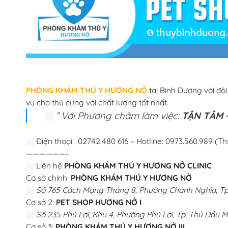
PHÒNG KHÁM THÚ Y HƯƠNG NỞ
tại Bình Dương với độ
vụ cho thú cưng với chất lượng tốt nhất.
” Với Phương châm làm việc:
TẬN TÂM –
Điện thoại: 02742.480 616 – Hotline: 0973.560.989 (Th
——————-
Liên hệ
PHÒNG KHÁM THÚ Y HƯƠNG NỞ CLINIC
Cơ sở chính:
PHÒNG KHÁM THÚ Y HƯƠNG NỞ
Số 765 Cách Mạng Tháng 8, Phường Chánh Nghĩa, Tp.
Cơ sở 2:
PET SHOP HƯƠNG NỞ I
Số 235 Phú Lợi, Khu 4, Phường Phú Lợi, Tp. Thủ Dầu M
Cơ sở 3:
PHÒNG KHÁM THÚ Y HƯƠNG NỞ III