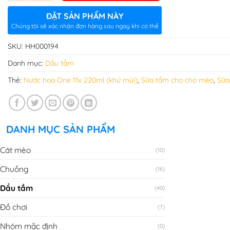
ĐẶT SẢN PHẨM NÀY
Chúng tôi sẽ xác nhận đơn hàng sau ngay khi có thể
SKU:
HH000194
Danh mục:
Dầu tắm
Thẻ:
Nước hoa One 11x 220ml (khử mùi)
,
Sữa tắm cho chó mèo
,
Sữa
DANH MỤC SẢN PHẨM
Cát mèo
(10)
Chuồng
(16)
Dầu tắm
(40)
Đồ chơi
(7)
Nhóm mặc định
(0)