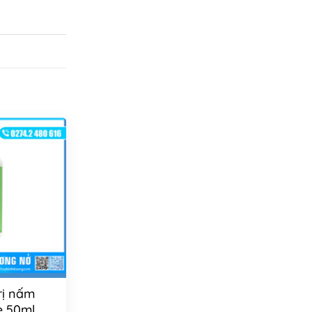
rị nấm
e 50ml