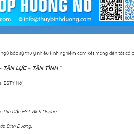
i ngũ bác sỹ thú y nhiều kinh nghiệm cam kết mang đến tất cả c
 TẬN LỰC – TẬN TÌNH
“
s. BSTY Nở)
 Thủ Dầu Một, Bình Dương.
ột, Bình Dương.