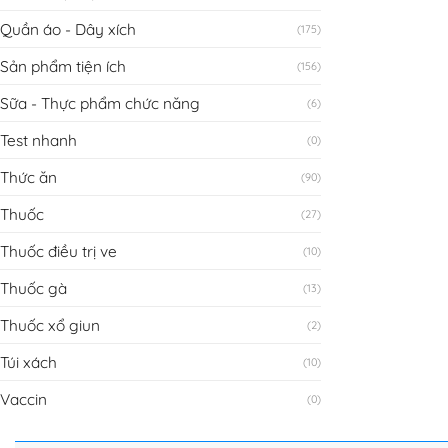
Quần áo - Dây xích
(175)
Sản phẩm tiện ích
(156)
Sữa - Thực phẩm chức năng
(6)
Test nhanh
(0)
Thức ăn
(90)
Thuốc
(27)
Thuốc điều trị ve
(10)
Thuốc gà
(13)
Thuốc xổ giun
(2)
Túi xách
(10)
Vaccin
(0)