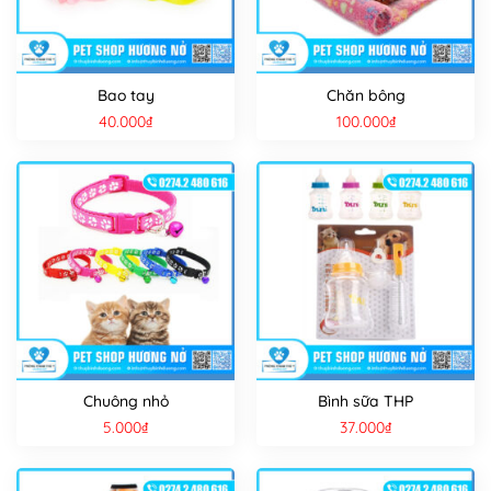
Bao tay
Chăn bông
40.000
₫
100.000
₫
Chuông nhỏ
Bình sữa THP
5.000
₫
37.000
₫