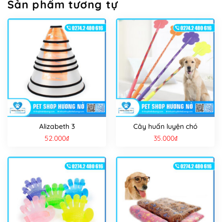
Sản phẩm tương tự
Alizabeth 3
Cây huấn luyện chó
52.000
₫
35.000
₫