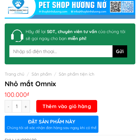
Hãy để lại
SĐT, chuyên viên tư vấn
của chúng tôi
sẽ gọi ngay cho bạn
miễn phí!
Trang chủ
/
Sản phẩm
/
Sản phẩm tiện ích
Nhỏ mắt Omnix
100.000
₫
Số lượng
Thêm vào giỏ hàng
ĐẶT SẢN PHẨM NÀY
Chúng tôi sẽ xác nhận đơn hàng sau ngay khi có thể