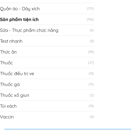
Quần áo - Dây xích
(175)
Sản phẩm tiện ích
(156)
Sữa - Thực phẩm chức năng
(6)
Test nhanh
(0)
Thức ăn
(90)
Thuốc
(27)
Thuốc điều trị ve
(10)
Thuốc gà
(13)
Thuốc xổ giun
(2)
Túi xách
(10)
Vaccin
(0)