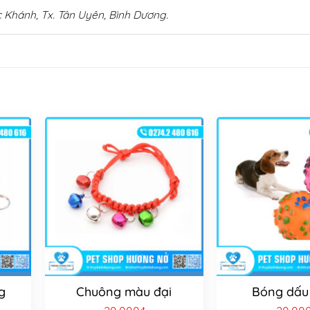
 Khánh, Tx. Tân Uyên, Bình Dương.
g
Chuông màu đại
Bóng dấu