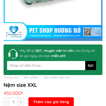
Hãy để lại
SĐT, chuyên viên tư vấn
của chúng tôi
sẽ gọi ngay cho bạn
miễn phí!
Trang chủ
/
Sản phẩm
/
Sản phẩm tiện ích
Nệm size XXL
450.000
₫
Số lượng
Thêm vào giỏ hàng