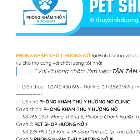
PHÒNG KHÁM THÚ Y HƯƠNG NỞ
tại Bình Dương với độ
vụ cho thú cưng với chất lượng tốt nhất.
” Với Phương châm làm việc:
TẬN TÂM –
Điện thoại: 02742.480 616 – Hotline: 0973.560.989 (Th
——————-
Liên hệ
PHÒNG KHÁM THÚ Y HƯƠNG NỞ CLINIC
Cơ sở chính:
PHÒNG KHÁM THÚ Y HƯƠNG NỞ
Số 765 Cách Mạng Tháng 8, Phường Chánh Nghĩa, Tp.
Cơ sở 2:
PET SHOP HƯƠNG NỞ I
Số 235 Phú Lợi, Khu 4, Phường Phú Lợi, Tp. Thủ Dầu M
Cơ sở 3:
PHÒNG KHÁM THÚ Y HƯƠNG NỞ III