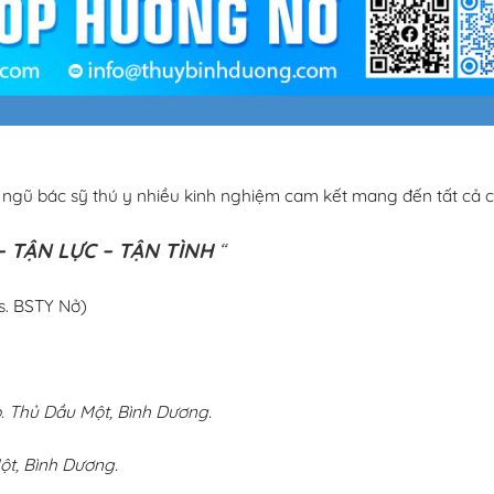
i ngũ bác sỹ thú y nhiều kinh nghiệm cam kết mang đến tất cả c
 TẬN LỰC – TẬN TÌNH
“
s. BSTY Nở)
 Thủ Dầu Một, Bình Dương.
ột, Bình Dương.