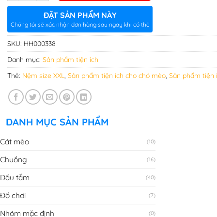
ĐẶT SẢN PHẨM NÀY
Chúng tôi sẽ xác nhận đơn hàng sau ngay khi có thể
SKU:
HH000338
Danh mục:
Sản phẩm tiện ích
Thẻ:
Nệm size XXL
,
Sản phẩm tiện ích cho chó mèo
,
Sản phẩm tiện 
DANH MỤC SẢN PHẨM
Cát mèo
(10)
Chuồng
(16)
Dầu tắm
(40)
Đồ chơi
(7)
Nhóm mặc định
(0)