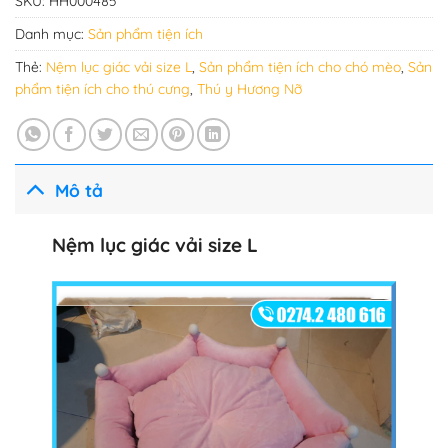
SKU:
HH000485
Danh mục:
Sản phẩm tiện ích
Thẻ:
Nệm lục giác vải size L
,
Sản phẩm tiện ích cho chó mèo
,
Sản
phẩm tiện ích cho thú cưng
,
Thú y Hương Nỡ
Mô tả
Nệm lục giác vải size L