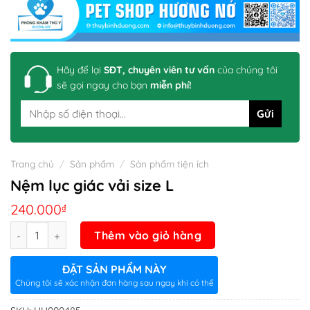
Hãy để lại
SĐT, chuyên viên tư vấn
của chúng tôi
sẽ gọi ngay cho bạn
miễn phí!
Trang chủ
/
Sản phẩm
/
Sản phẩm tiện ích
Nệm lục giác vải size L
240.000
₫
Số lượng
Thêm vào giỏ hàng
ĐẶT SẢN PHẨM NÀY
Chúng tôi sẽ xác nhận đơn hàng sau ngay khi có thể