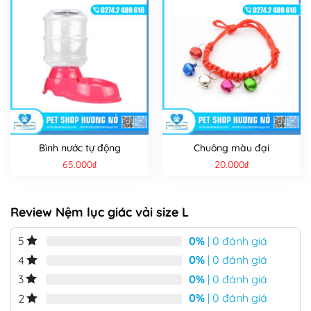
Bình nước tự động
Chuông màu đại
65.000
₫
20.000
₫
Review Nệm lục giác vải size L
0%
| 0 đánh giá
5
0%
| 0 đánh giá
4
0%
| 0 đánh giá
3
0%
| 0 đánh giá
2