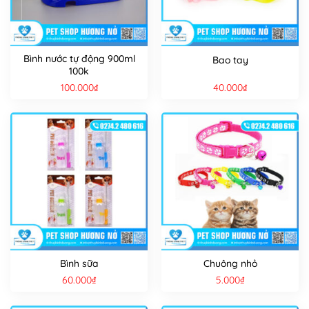
Bình nước tự động 900ml
Bao tay
100k
100.000
₫
40.000
₫
Bình sữa
Chuông nhỏ
60.000
₫
5.000
₫