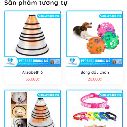
Sản phẩm tương tự
Alizabeth 6
Bóng dấu chân
35.000
₫
20.000
₫