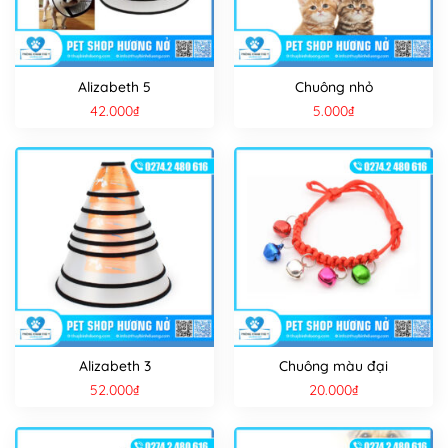
Alizabeth 5
Chuông nhỏ
42.000
₫
5.000
₫
Alizabeth 3
Chuông màu đại
52.000
₫
20.000
₫