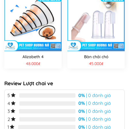
Alizabeth 4
Bàn chải chó
48.000
₫
45.000
₫
Review Lượt chai ve
0%
| 0 đánh giá
5
0%
| 0 đánh giá
4
0%
| 0 đánh giá
3
0%
| 0 đánh giá
2
0%
| 0 đánh giá
1