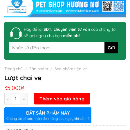
Hãy để lại
SĐT, chuyên viên tư vấn
của chúng tôi
sẽ gọi ngay cho bạn
miễn phí!
Trang chủ
/
Sản phẩm
/
Sản phẩm tiện ích
Lượt chai ve
35.000
₫
Số lượng
Thêm vào giỏ hàng
ĐẶT SẢN PHẨM NÀY
Chúng tôi sẽ xác nhận đơn hàng sau ngay khi có thể