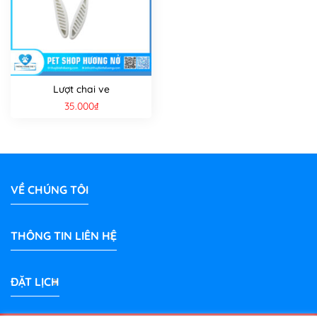
Lượt chai ve
35.000
₫
VỀ CHÚNG TÔI
THÔNG TIN LIÊN HỆ
ĐẶT LỊCH