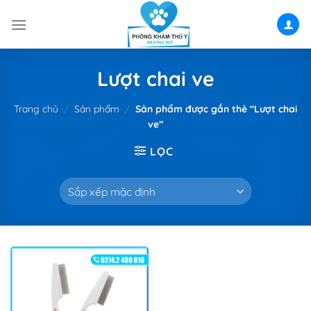
Skip
to
content
Lượt chai ve
Trang chủ
/
Sản phẩm
/
Sản phẩm được gắn thẻ “Lượt chai
ve”
LỌC