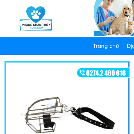
Skip
to
content
Trang chủ
Dị