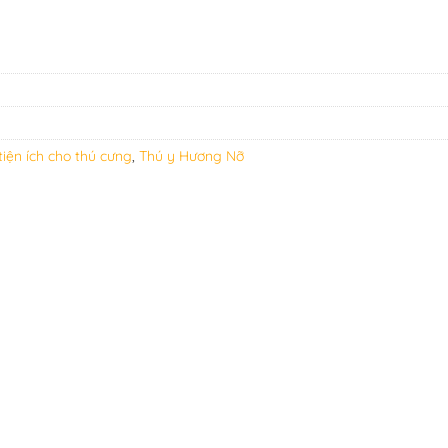
iện ích cho thú cưng
,
Thú y Hương Nỡ