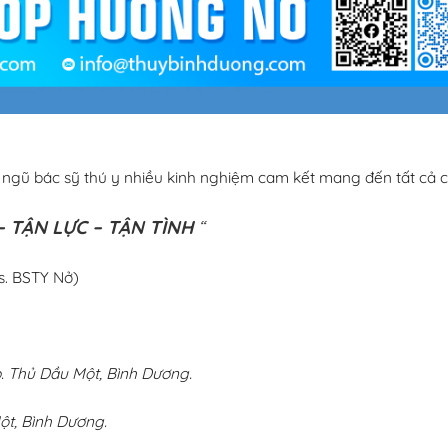
i ngũ bác sỹ thú y nhiều kinh nghiệm cam kết mang đến tất cả c
 TẬN LỰC – TẬN TÌNH
“
s. BSTY Nở)
 Thủ Dầu Một, Bình Dương.
ột, Bình Dương.