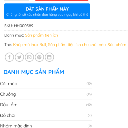
ĐẶT SẢN PHẨM NÀY
Chúng tôi sẽ xác nhận đơn hàng sau ngay khi có thể
SKU:
HH000589
Danh mục:
Sản phẩm tiện ích
Thẻ:
Khớp mỏ inox Bull
,
Sản phẩm tiện ích cho chó mèo
,
Sản phẩm t
DANH MỤC SẢN PHẨM
Cát mèo
(10)
Chuồng
(16)
Dầu tắm
(40)
Đồ chơi
(7)
Nhóm mặc định
(0)