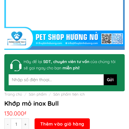
Hãy để lại
SĐT, chuyên viên tư vấn
của chúng tôi
sẽ gọi ngay cho bạn
miễn phí!
Trang chủ
/
Sản phẩm
/
Sản phẩm tiện ích
Khớp mỏ inox Bull
130.000
₫
Số lượng
Thêm vào giỏ hàng