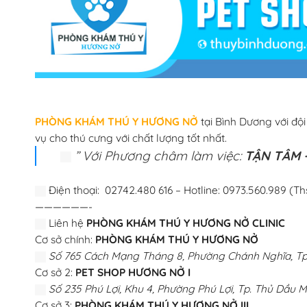
PHÒNG KHÁM THÚ Y HƯƠNG NỞ
tại Bình Dương với độ
vụ cho thú cưng với chất lượng tốt nhất.
” Với Phương châm làm việc:
TẬN TÂM –
Điện thoại: 02742.480 616 – Hotline: 0973.560.989 (Th
——————-
Liên hệ
PHÒNG KHÁM THÚ Y HƯƠNG NỞ CLINIC
Cơ sở chính:
PHÒNG KHÁM THÚ Y HƯƠNG NỞ
Số 765 Cách Mạng Tháng 8, Phường Chánh Nghĩa, Tp.
Cơ sở 2:
PET SHOP HƯƠNG NỞ I
Số 235 Phú Lợi, Khu 4, Phường Phú Lợi, Tp. Thủ Dầu M
Cơ sở 3:
PHÒNG KHÁM THÚ Y HƯƠNG NỞ III