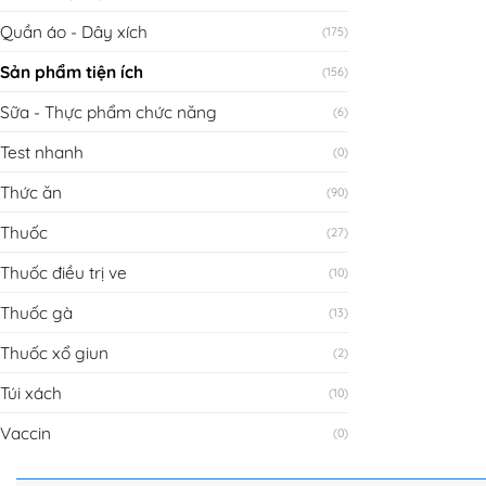
Quần áo - Dây xích
(175)
Sản phẩm tiện ích
(156)
Sữa - Thực phẩm chức năng
(6)
Test nhanh
(0)
Thức ăn
(90)
Thuốc
(27)
Thuốc điều trị ve
(10)
Thuốc gà
(13)
Thuốc xổ giun
(2)
Túi xách
(10)
Vaccin
(0)