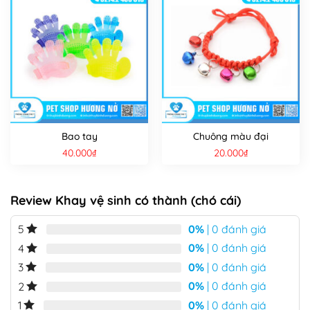
Bao tay
Chuông màu đại
40.000
₫
20.000
₫
Review Khay vệ sinh có thành (chó cái)
0%
| 0 đánh giá
5
0%
| 0 đánh giá
4
0%
| 0 đánh giá
3
0%
| 0 đánh giá
2
0%
| 0 đánh giá
1