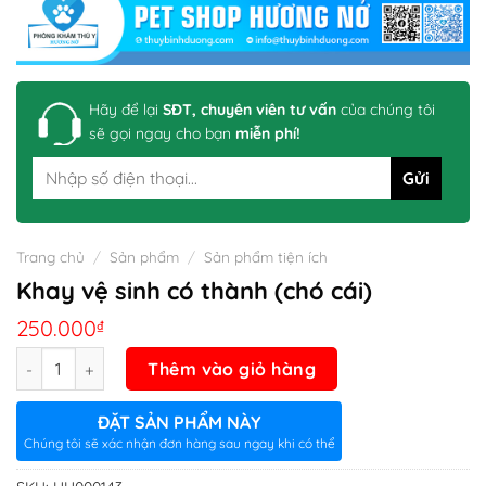
Hãy để lại
SĐT, chuyên viên tư vấn
của chúng tôi
sẽ gọi ngay cho bạn
miễn phí!
Trang chủ
/
Sản phẩm
/
Sản phẩm tiện ích
Khay vệ sinh có thành (chó cái)
250.000
₫
Số lượng
Thêm vào giỏ hàng
ĐẶT SẢN PHẨM NÀY
Chúng tôi sẽ xác nhận đơn hàng sau ngay khi có thể