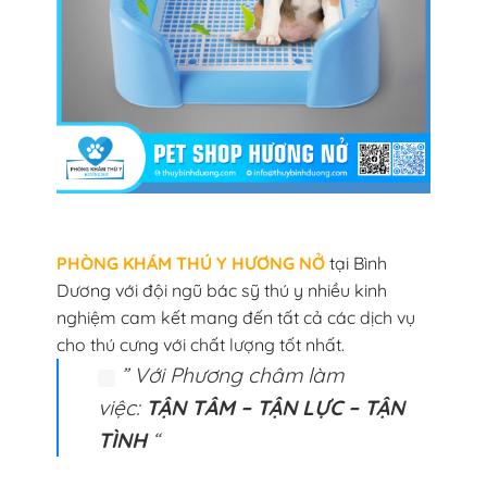
PHÒNG KHÁM THÚ Y HƯƠNG NỞ
tại Bình
Dương với đội ngũ bác sỹ thú y nhiều kinh
nghiệm cam kết mang đến tất cả các dịch vụ
cho thú cưng với chất lượng tốt nhất.
” Với Phương châm làm
việc:
TẬN TÂM – TẬN LỰC – TẬN
TÌNH
“