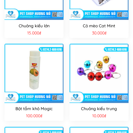
Chuông kiểu lớn
Cỏ mèo Cat Mint
15.000
₫
30.000
₫
Bột tắm khô Magic
Chuông kiểu trung
100.000
₫
10.000
₫