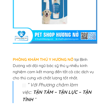
PHÒNG KHÁM THÚ Y HƯƠNG NỞ
tại Bình
Dương với đội ngũ bác sỹ thú y nhiều kinh
nghiệm cam kết mang đến tất cả các dịch vụ
cho thú cưng với chất lượng tốt nhất.
” Với Phương châm làm
việc:
TẬN TÂM – TẬN LỰC – TẬN
TÌNH
“