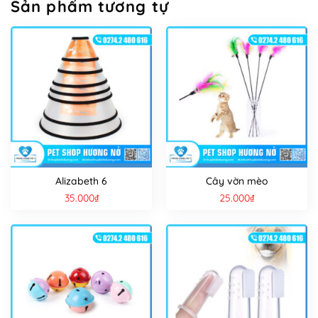
Sản phẩm tương tự
Alizabeth 6
Cây vờn mèo
35.000
₫
25.000
₫