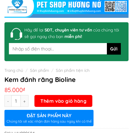
Hãy để lại
SĐT, chuyên viên tư vấn
của chúng tôi
sẽ gọi ngay cho bạn
miễn phí!
Trang chủ
/
Sản phẩm
/
Sản phẩm tiện ích
Kem đánh răng Bioline
85.000
₫
Số lượng
Thêm vào giỏ hàng
ĐẶT SẢN PHẨM NÀY
Chúng tôi sẽ xác nhận đơn hàng sau ngay khi có thể