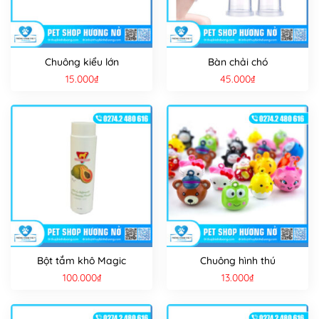
Chuông kiểu lớn
Bàn chải chó
15.000
₫
45.000
₫
Bột tắm khô Magic
Chuông hình thú
100.000
₫
13.000
₫