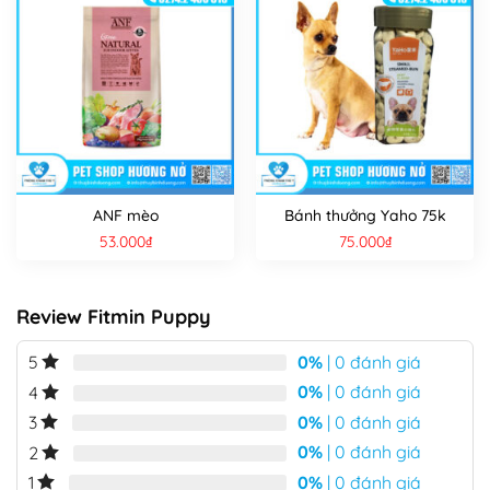
ANF mèo
Bánh thưởng Yaho 75k
53.000
₫
75.000
₫
Review Fitmin Puppy
0%
| 0 đánh giá
5
0%
| 0 đánh giá
4
0%
| 0 đánh giá
3
0%
| 0 đánh giá
2
0%
| 0 đánh giá
1