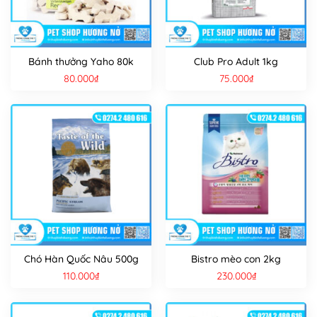
Bánh thưởng Yaho 80k
Club Pro Adult 1kg
80.000
₫
75.000
₫
Chó Hàn Quốc Nâu 500g
Bistro mèo con 2kg
110.000
₫
230.000
₫