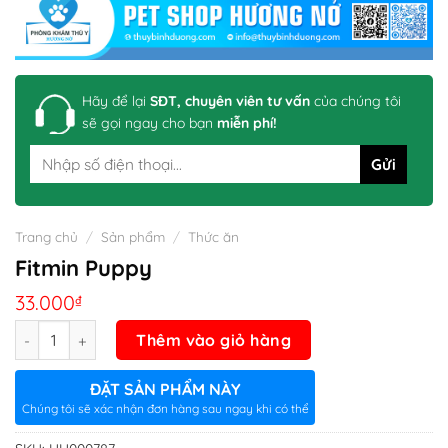
Hãy để lại
SĐT, chuyên viên tư vấn
của chúng tôi
sẽ gọi ngay cho bạn
miễn phí!
Trang chủ
/
Sản phẩm
/
Thức ăn
Fitmin Puppy
33.000
₫
Số lượng
Thêm vào giỏ hàng
ĐẶT SẢN PHẨM NÀY
Chúng tôi sẽ xác nhận đơn hàng sau ngay khi có thể