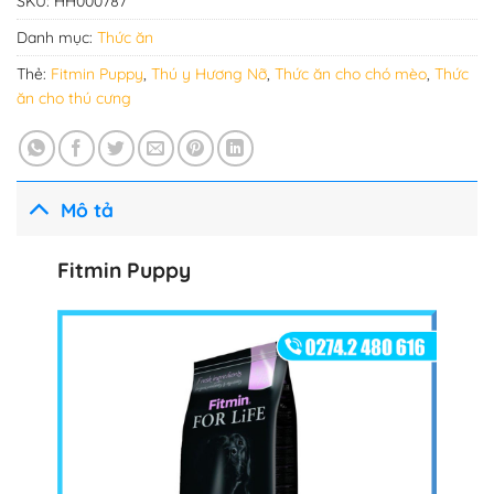
SKU:
HH000787
Danh mục:
Thức ăn
Thẻ:
Fitmin Puppy
,
Thú y Hương Nỡ
,
Thức ăn cho chó mèo
,
Thức
ăn cho thú cưng
Mô tả
Fitmin Puppy