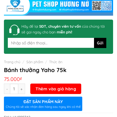
Hãy để lại
SĐT, chuyên viên tư vấn
của chúng tôi
sẽ gọi ngay cho bạn
miễn phí!
Trang chủ
/
Sản phẩm
/
Thức ăn
Bánh thưởng Yaho 75k
75.000
₫
Số lượng
Thêm vào giỏ hàng
ĐẶT SẢN PHẨM NÀY
Chúng tôi sẽ xác nhận đơn hàng sau ngay khi có thể