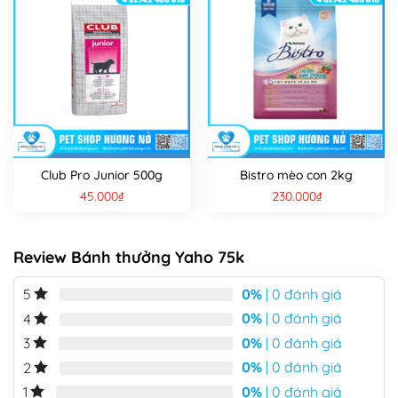
Club Pro Junior 500g
Bistro mèo con 2kg
45.000
₫
230.000
₫
Review Bánh thưởng Yaho 75k
0%
| 0 đánh giá
5
0%
| 0 đánh giá
4
0%
| 0 đánh giá
3
0%
| 0 đánh giá
2
0%
| 0 đánh giá
1