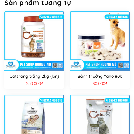
Sản phẩm tương tự
Catsrang trắng 2kg (lon)
Bánh thưởng Yaho 80k
230.000
₫
80.000
₫