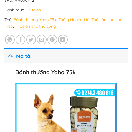
SKU:
HH000742
Danh mục:
Thức ăn
Thẻ:
Bánh thưởng Yaho 75k
,
Thú y Hương Nỡ
,
Thức ăn cho chó
mèo
,
Thức ăn cho thú cưng
Mô tả
Bánh thưởng Yaho 75k