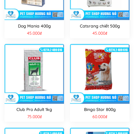
Dog Mania 400g
Catsrang chiết 500g
45.000
₫
45.000
₫
Club Pro Adult 1kg
Bingo Star 800g
75.000
₫
60.000
₫