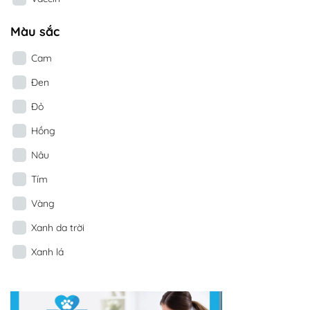
Màu sắc
Cam
Đen
Đỏ
Hồng
Nâu
Tím
Vàng
Xanh da trời
Xanh lá