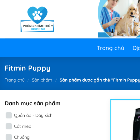
Skip
to
content
Trang chủ
Dị
Fitmin Puppy
Trang chủ
/
Sản phẩm
/
Sản phẩm được gắn thẻ “Fitmin Puppy
Danh mục sản phẩm
Quần áo - Dây xích
Cát mèo
Chuồng