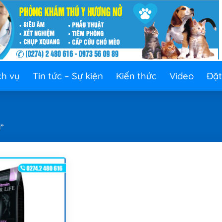
ch vụ
Tin tức – Sự kiện
Kiến thức
Video
Đặt
”