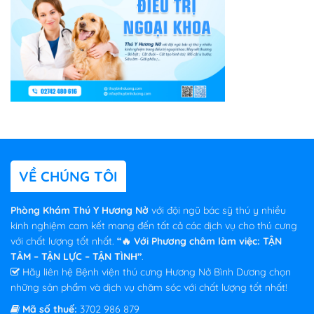
VỀ CHÚNG TÔI
Phòng Khám Thú Y Hương Nở
với đội ngũ bác sỹ thú y nhiều
kinh nghiệm cam kết mang đến tất cả các dịch vụ cho thú cưng
với chất lượng tốt nhất.
“🔥 Với Phương châm làm việc: TẬN
TÂM – TẬN LỰC – TẬN TÌNH”
.
Hãy liên hệ Bệnh viện thú cưng Hương Nở Bình Dương chọn
những sản phẩm và dịch vụ chăm sóc với chất lượng tốt nhất!
Mã số thuế:
3702 986 879