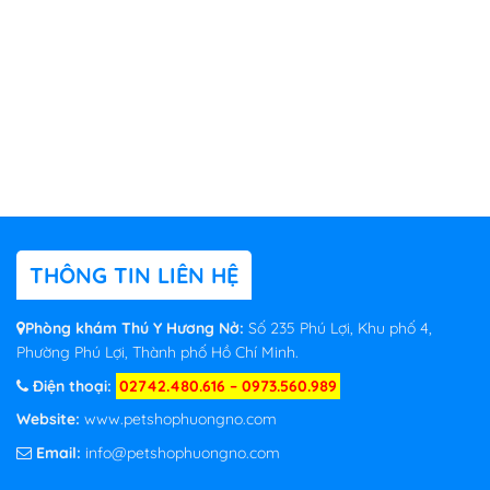
THÔNG TIN LIÊN HỆ
Phòng khám Thú Y Hương Nở:
Số 235 Phú Lợi, Khu phố 4,
Phường Phú Lợi, Thành phố Hồ Chí Minh.
Điện thoại:
02742.480.616 – 0973.560.989
Website:
www.petshophuongno.com
Email:
info@petshophuongno.com