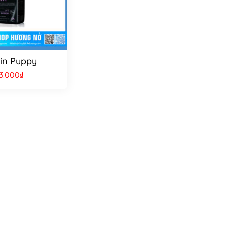
in Puppy
3.000
₫