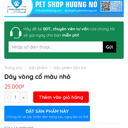
Hãy để lại
SĐT, chuyên viên tư vấn
của chúng tôi
sẽ gọi ngay cho bạn
miễn phí!
Trang chủ
/
Sản phẩm
/
Sản phẩm tiện ích
Dây vòng cổ màu nhỏ
25.000
₫
Số lượng
Thêm vào giỏ hàng
ĐẶT SẢN PHẨM NÀY
Chúng tôi sẽ xác nhận đơn hàng sau ngay khi có thể