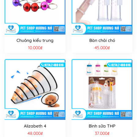
Chuông kiểu trung
Bàn chải chó
10.000
₫
45.000
₫
Alizabeth 4
Bình sữa THP
48.000
₫
37.000
₫