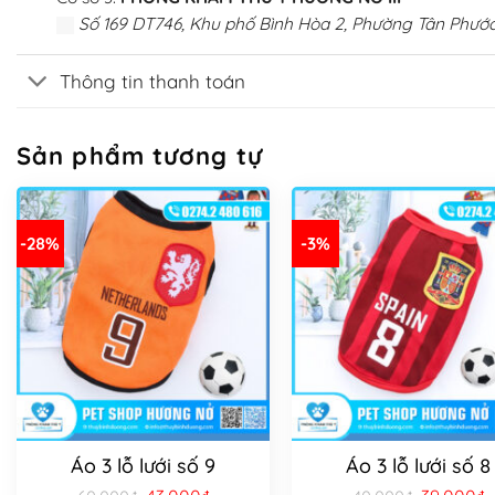
Số 169 DT746, Khu phố Bình Hòa 2, Phường Tân Phước
Thông tin thanh toán
Sản phẩm tương tự
-28%
-3%
Áo 3 lỗ lưới số 9
Áo 3 lỗ lưới số 8
Giá
Giá
Giá
G