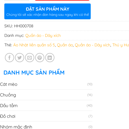
ĐẶT SẢN PHẨM NÀY
Chúng tôi sẽ xác nhận đơn hàng sau ngay khi có thể
SKU:
HH000708
Danh mục:
Quần áo - Dây xích
Thẻ:
Áo Nhật liền quần số 5
,
Quần áo
,
Quần áo - Dây xích
,
Thú y H
DANH MỤC SẢN PHẨM
Cát mèo
(10)
Chuồng
(16)
Dầu tắm
(40)
Đồ chơi
(7)
Nhóm mặc định
(0)