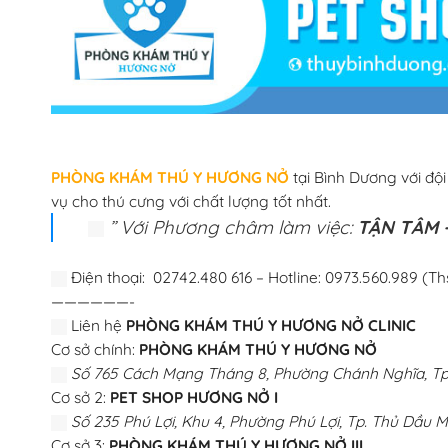
PHÒNG KHÁM THÚ Y HƯƠNG NỞ
tại Bình Dương với độ
vụ cho thú cưng với chất lượng tốt nhất.
” Với Phương châm làm việc:
TẬN TÂM –
Điện thoại: 02742.480 616 – Hotline: 0973.560.989 (Th
——————-
Liên hệ
PHÒNG KHÁM THÚ Y HƯƠNG NỞ CLINIC
Cơ sở chính:
PHÒNG KHÁM THÚ Y HƯƠNG NỞ
Số 765 Cách Mạng Tháng 8, Phường Chánh Nghĩa, Tp.
Cơ sở 2:
PET SHOP HƯƠNG NỞ I
Số 235 Phú Lợi, Khu 4, Phường Phú Lợi, Tp. Thủ Dầu M
Cơ sở 3:
PHÒNG KHÁM THÚ Y HƯƠNG NỞ III