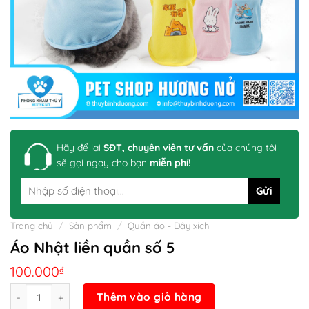
Hãy để lại
SĐT, chuyên viên tư vấn
của chúng tôi
sẽ gọi ngay cho bạn
miễn phí!
Trang chủ
/
Sản phẩm
/
Quần áo - Dây xích
Áo Nhật liền quần số 5
100.000
₫
Số lượng
Thêm vào giỏ hàng