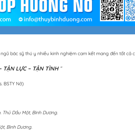
i ngũ bác sỹ thú y nhiều kinh nghiệm cam kết mang đến tất cả c
 TẬN LỰC – TẬN TÌNH
“
s. BSTY Nở)
 Thủ Dầu Một, Bình Dương.
ột, Bình Dương.