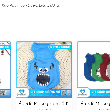
 Khánh, Tx. Tân Uyên, Bình Dương.
Áo 3 lỗ Mickey xám số 12
Áo 3 lỗ Micke
iá