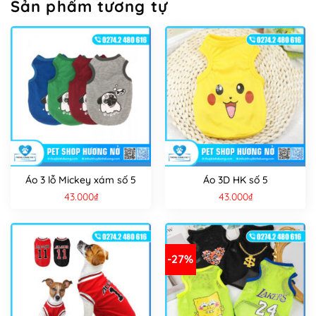
Sản phẩm tương tự
Áo 3 lỗ Mickey xám số 5
Áo 3D HK số 5
43.000
₫
43.000
₫
-27%