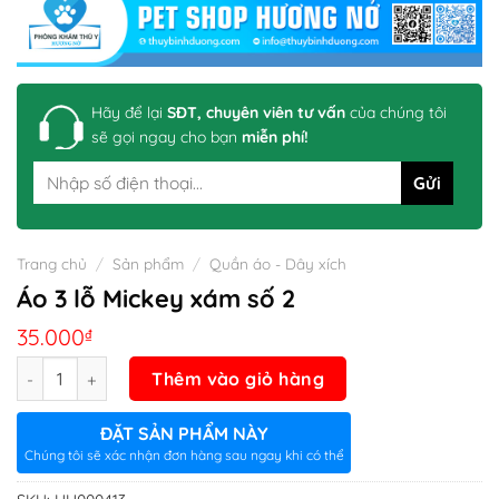
Hãy để lại
SĐT, chuyên viên tư vấn
của chúng tôi
sẽ gọi ngay cho bạn
miễn phí!
Trang chủ
/
Sản phẩm
/
Quần áo - Dây xích
Áo 3 lỗ Mickey xám số 2
35.000
₫
Số lượng
Thêm vào giỏ hàng
ĐẶT SẢN PHẨM NÀY
Chúng tôi sẽ xác nhận đơn hàng sau ngay khi có thể