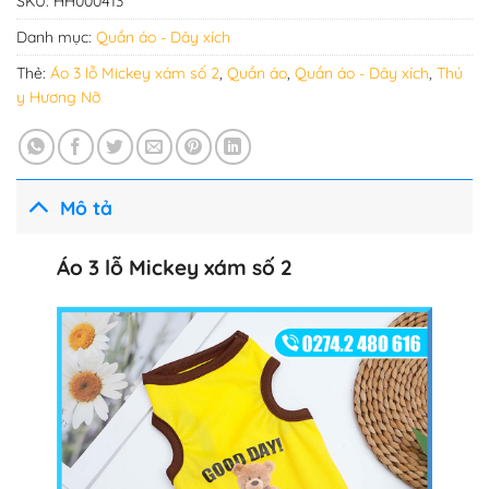
SKU:
HH000413
Danh mục:
Quần áo - Dây xích
Thẻ:
Áo 3 lỗ Mickey xám số 2
,
Quần áo
,
Quần áo - Dây xích
,
Thú
y Hương Nỡ
Mô tả
Áo 3 lỗ Mickey xám số 2