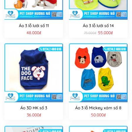
Áo 3 lỗ lưới số 11
Áo 3 lỗ lưới số 14
Giá
Giá
48.000
₫
55.000
₫
75.000
₫
gốc
hiện
là:
tại
75.000₫.
là:
55.000₫.
Áo 3D HK số 3
Áo 3 lỗ Mickey xám số 8
36.000
₫
50.000
₫