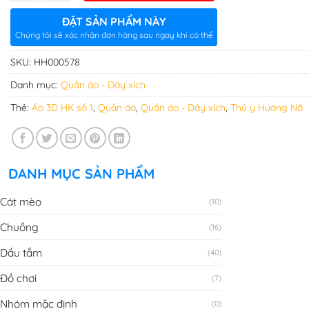
ĐẶT SẢN PHẨM NÀY
Chúng tôi sẽ xác nhận đơn hàng sau ngay khi có thể
SKU:
HH000578
Danh mục:
Quần áo - Dây xích
Thẻ:
Áo 3D HK số 1
,
Quần áo
,
Quần áo - Dây xích
,
Thú y Hương Nỡ
DANH MỤC SẢN PHẨM
Cát mèo
(10)
Chuồng
(16)
Dầu tắm
(40)
Đồ chơi
(7)
Nhóm mặc định
(0)