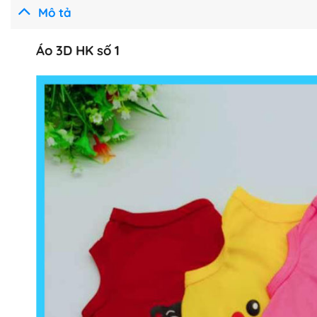
Mô tả
Áo 3D HK số 1