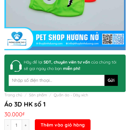
Hãy để lại
SĐT, chuyên viên tư vấn
của chúng tôi
sẽ gọi ngay cho bạn
miễn phí!
Trang chủ
/
Sản phẩm
/
Quần áo - Dây xích
Áo 3D HK số 1
30.000
₫
Số lượng
Thêm vào giỏ hàng