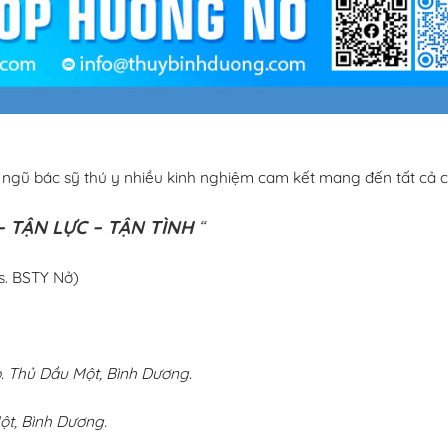
i ngũ bác sỹ thú y nhiều kinh nghiệm cam kết mang đến tất cả c
 TẬN LỰC – TẬN TÌNH
“
s. BSTY Nở)
 Thủ Dầu Một, Bình Dương.
ột, Bình Dương.