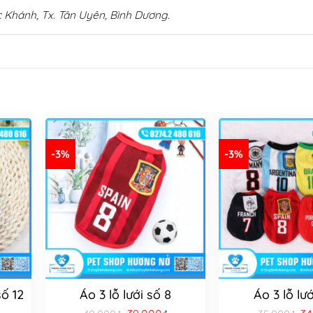
 Khánh, Tx. Tân Uyên, Bình Dương.
-3%
-3%
ố 12
Áo 3 lỗ lưới số 8
Áo 3 lỗ lướ
Giá
Giá
Gi