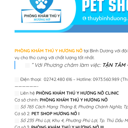
PHÒNG KHÁM THÚ Y HƯƠNG NỞ
tại Bình Dương với độ
vụ cho thú cưng với chất lượng tốt nhất.
” Với Phương châm làm việc:
TẬN TÂM –
Điện thoại: 02742.480 616 – Hotline: 0973.560.989 (Th
——————-
Liên hệ
PHÒNG KHÁM THÚ Y HƯƠNG NỞ CLINIC
Cơ sở chính:
PHÒNG KHÁM THÚ Y HƯƠNG NỞ
Số 765 Cách Mạng Tháng 8, Phường Chánh Nghĩa, Tp.
Cơ sở 2:
PET SHOP HƯƠNG NỞ I
Số 235 Phú Lợi, Khu 4, Phường Phú Lợi, Tp. Thủ Dầu M
Cơ sở 3:
PHÒNG KHÁM THÚ Y HƯƠNG NỞ III