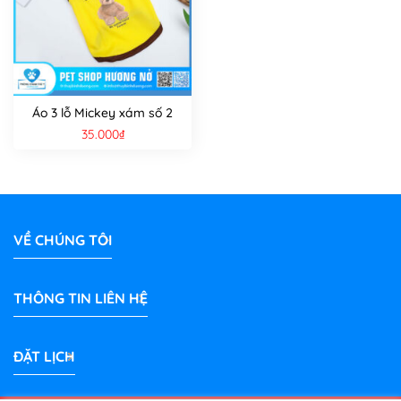
Áo 3 lỗ Mickey xám số 2
35.000
₫
VỀ CHÚNG TÔI
THÔNG TIN LIÊN HỆ
ĐẶT LỊCH