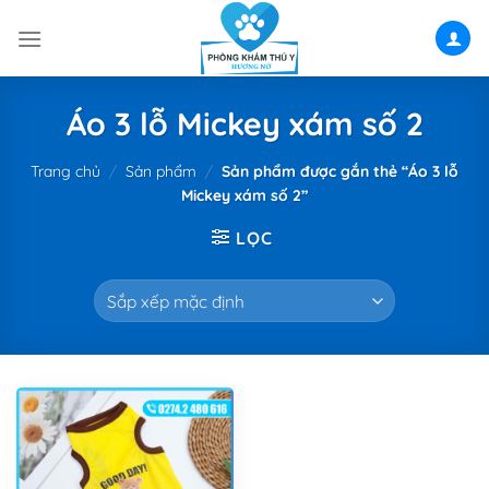
Skip
to
content
Áo 3 lỗ Mickey xám số 2
Trang chủ
/
Sản phẩm
/
Sản phẩm được gắn thẻ “Áo 3 lỗ
Mickey xám số 2”
LỌC