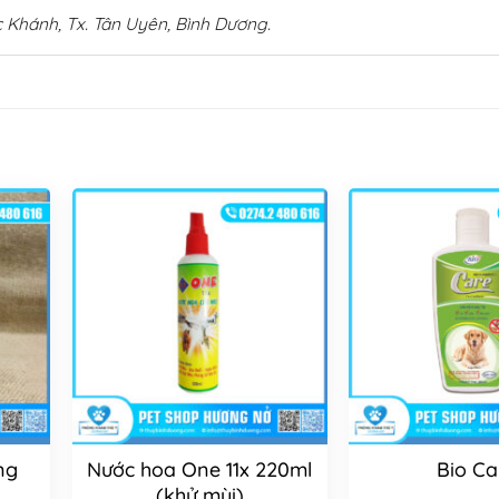
 Khánh, Tx. Tân Uyên, Bình Dương.
ng
Nước hoa One 11x 220ml
Bio Ca
(khử mùi)