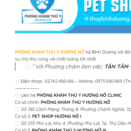
PHÒNG KHÁM THÚ Y HƯƠNG NỞ
tại Bình Dương với độ
vụ cho thú cưng với chất lượng tốt nhất.
” Với Phương châm làm việc:
TẬN TÂM –
Điện thoại: 02742.480 616 – Hotline: 0973.560.989 (Th
——————-
Liên hệ
PHÒNG KHÁM THÚ Y HƯƠNG NỞ CLINIC
Cơ sở chính:
PHÒNG KHÁM THÚ Y HƯƠNG NỞ
Số 765 Cách Mạng Tháng 8, Phường Chánh Nghĩa, Tp.
Cơ sở 2:
PET SHOP HƯƠNG NỞ I
Số 235 Phú Lợi, Khu 4, Phường Phú Lợi, Tp. Thủ Dầu M
Cơ sở 3:
PHÒNG KHÁM THÚ Y HƯƠNG NỞ III