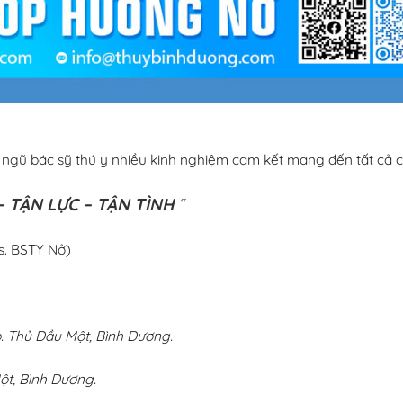
i ngũ bác sỹ thú y nhiều kinh nghiệm cam kết mang đến tất cả c
 TẬN LỰC – TẬN TÌNH
“
s. BSTY Nở)
 Thủ Dầu Một, Bình Dương.
ột, Bình Dương.