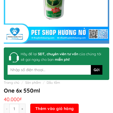
Hãy để lại
SĐT, chuyên viên tư vấn
của chúng tôi
sẽ gọi ngay cho bạn
miễn phí!
Trang chủ
/
Sản phẩm
/
Dầu tắm
One 6x 550ml
40.000
₫
Số lượng
Thêm vào giỏ hàng