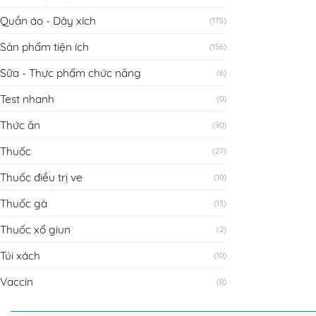
Quần áo - Dây xích
(175)
Sản phẩm tiện ích
(156)
Sữa - Thực phẩm chức năng
(6)
Test nhanh
(0)
Thức ăn
(90)
Thuốc
(27)
Thuốc điều trị ve
(10)
Thuốc gà
(13)
Thuốc xổ giun
(2)
Túi xách
(10)
Vaccin
(0)