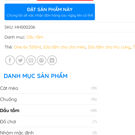
ĐẶT SẢN PHẨM NÀY
Chúng tôi sẽ xác nhận đơn hàng sau ngay khi có thể
SKU:
HH000206
Danh mục:
Dầu tắm
Thẻ:
One 6x 550ml
,
Sữa tắm cho chó mèo
,
Sữa tắm cho thú cưng
,
T
DANH MỤC SẢN PHẨM
Cát mèo
(10)
Chuồng
(16)
Dầu tắm
(40)
Đồ chơi
(7)
Nhóm mặc định
(0)