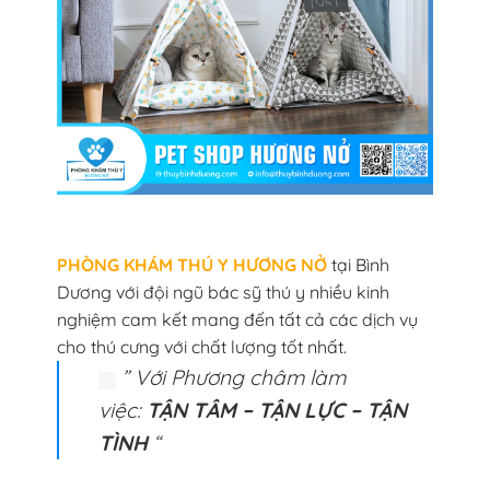
PHÒNG KHÁM THÚ Y HƯƠNG NỞ
tại Bình
Dương với đội ngũ bác sỹ thú y nhiều kinh
nghiệm cam kết mang đến tất cả các dịch vụ
cho thú cưng với chất lượng tốt nhất.
” Với Phương châm làm
việc:
TẬN TÂM – TẬN LỰC – TẬN
TÌNH
“