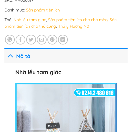
SKU:
HH000617
Danh mục:
Sản phẩm tiện ích
Thẻ:
Nhà lều tam giác
,
Sản phẩm tiện ích cho chó mèo
,
Sản
phẩm tiện ích cho thú cưng
,
Thú y Hương Nỡ
Mô tả
Nhà lều tam giác