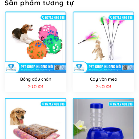
Sản phẩm tương tự
Bóng dấu chân
Cây vờn mèo
20.000
₫
25.000
₫