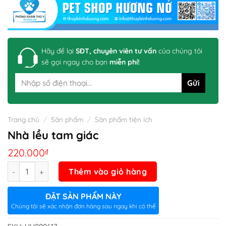
Hãy để lại
SĐT, chuyên viên tư vấn
của chúng tôi
sẽ gọi ngay cho bạn
miễn phí!
Trang chủ
/
Sản phẩm
/
Sản phẩm tiện ích
Nhà lều tam giác
220.000
₫
Số lượng
Thêm vào giỏ hàng
ĐẶT SẢN PHẨM NÀY
Chúng tôi sẽ xác nhận đơn hàng sau ngay khi có thể