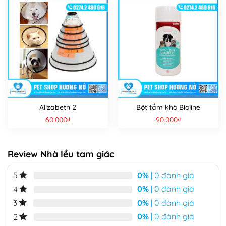
Alizabeth 2
Bột tắm khô Bioline
60.000
₫
90.000
₫
Review Nhà lều tam giác
0%
| 0 đánh giá
5
0%
| 0 đánh giá
4
0%
| 0 đánh giá
3
0%
| 0 đánh giá
2