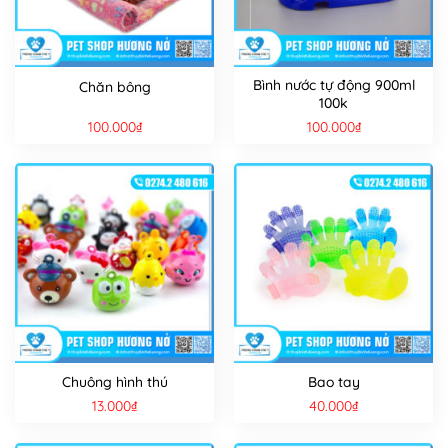
Bình nước tự động 900ml
Chăn bông
100k
100.000
₫
100.000
₫
Chuông hình thú
Bao tay
13.000
₫
40.000
₫