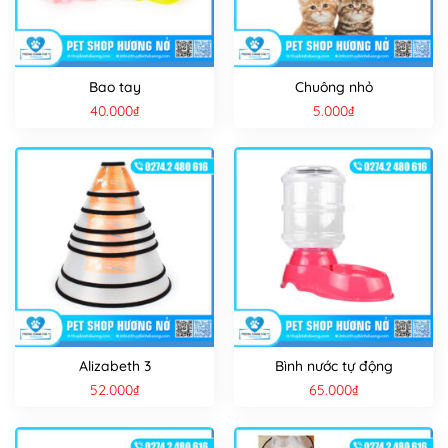
Bao tay
Chuông nhỏ
40.000
₫
5.000
₫
Alizabeth 3
Bình nước tự động
52.000
₫
65.000
₫