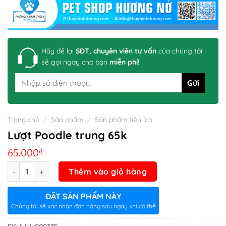
Hãy để lại
SĐT, chuyên viên tư vấn
của chúng tôi
sẽ gọi ngay cho bạn
miễn phí!
Trang chủ
/
Sản phẩm
/
Sản phẩm tiện ích
Lượt Poodle trung 65k
65.000
₫
Số lượng
Thêm vào giỏ hàng
ĐẶT SẢN PHẨM NÀY
Chúng tôi sẽ xác nhận đơn hàng sau ngay khi có thể