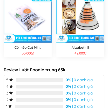
Cỏ mèo Cat Mint
Alizabeth 5
30.000
₫
42.000
₫
Review Lượt Poodle trung 65k
0%
| 0 đánh giá
5
0%
| 0 đánh giá
4
0%
| 0 đánh giá
3
0%
| 0 đánh giá
2
0%
| 0 đánh giá
1