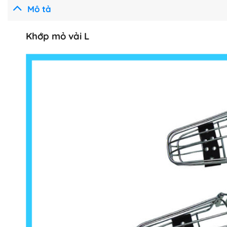
Mô tả
Khớp mỏ vải L