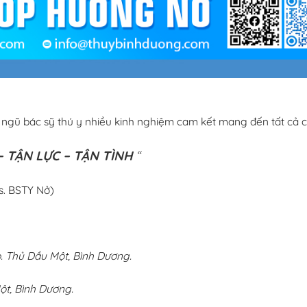
i ngũ bác sỹ thú y nhiều kinh nghiệm cam kết mang đến tất cả c
 TẬN LỰC – TẬN TÌNH
“
s. BSTY Nở)
 Thủ Dầu Một, Bình Dương.
ột, Bình Dương.