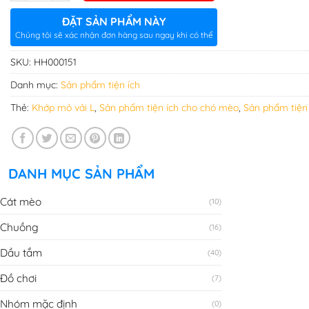
ĐẶT SẢN PHẨM NÀY
Chúng tôi sẽ xác nhận đơn hàng sau ngay khi có thể
SKU:
HH000151
Danh mục:
Sản phẩm tiện ích
Thẻ:
Khớp mỏ vải L
,
Sản phẩm tiện ích cho chó mèo
,
Sản phẩm tiện 
DANH MỤC SẢN PHẨM
Cát mèo
(10)
Chuồng
(16)
Dầu tắm
(40)
Đồ chơi
(7)
Nhóm mặc định
(0)