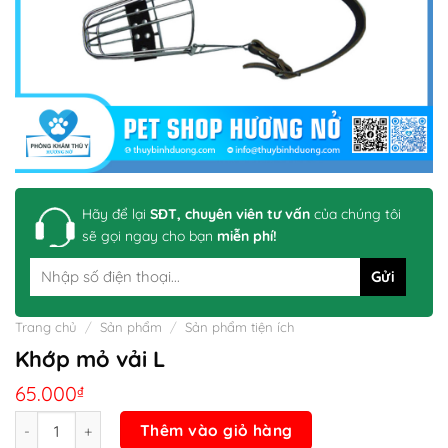
Hãy để lại
SĐT, chuyên viên tư vấn
của chúng tôi
sẽ gọi ngay cho bạn
miễn phí!
Trang chủ
/
Sản phẩm
/
Sản phẩm tiện ích
Khớp mỏ vải L
65.000
₫
Số lượng
Thêm vào giỏ hàng