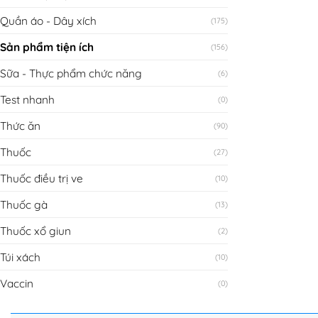
Quần áo - Dây xích
(175)
Sản phẩm tiện ích
(156)
Sữa - Thực phẩm chức năng
(6)
Test nhanh
(0)
Thức ăn
(90)
Thuốc
(27)
Thuốc điều trị ve
(10)
Thuốc gà
(13)
Thuốc xổ giun
(2)
Túi xách
(10)
Vaccin
(0)