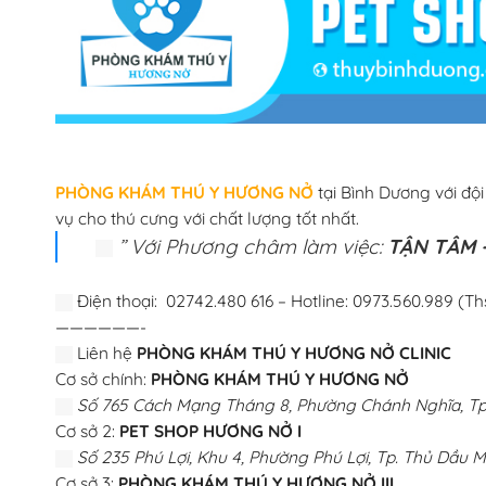
PHÒNG KHÁM THÚ Y HƯƠNG NỞ
tại Bình Dương với độ
vụ cho thú cưng với chất lượng tốt nhất.
” Với Phương châm làm việc:
TẬN TÂM –
Điện thoại: 02742.480 616 – Hotline: 0973.560.989 (Th
——————-
Liên hệ
PHÒNG KHÁM THÚ Y HƯƠNG NỞ CLINIC
Cơ sở chính:
PHÒNG KHÁM THÚ Y HƯƠNG NỞ
Số 765 Cách Mạng Tháng 8, Phường Chánh Nghĩa, Tp.
Cơ sở 2:
PET SHOP HƯƠNG NỞ I
Số 235 Phú Lợi, Khu 4, Phường Phú Lợi, Tp. Thủ Dầu M
Cơ sở 3:
PHÒNG KHÁM THÚ Y HƯƠNG NỞ III